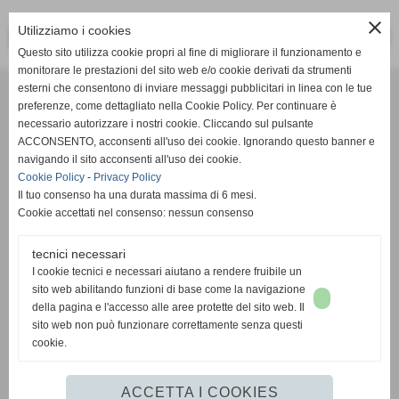
close
Utilizziamo i cookies
<< PRECEDENTE
SUCCESSIVO >>
Questo sito utilizza cookie propri al fine di migliorare il funzionamento e
monitorare le prestazioni del sito web e/o cookie derivati da strumenti
Effesystem di Fabio Favati
esterni che consentono di inviare messaggi pubblicitari in linea con le tue
preferenze, come dettagliato nella Cookie Policy. Per continuare è
necessario autorizzare i nostri cookie. Cliccando sul pulsante
Sede legale -Piazza Carducci 18 55045 Pietrasanta (LU)
ACCONSENTO, acconsenti all'uso dei cookie. Ignorando questo banner e
navigando il sito acconsenti all'uso dei cookie.
Sede - Via Ottorino Ciabattini Viareggio
Cookie Policy
-
Privacy Policy
(LU)
Il tuo consenso ha una durata massima di 6 mesi.
Cookie accettati nel consenso: nessun consenso
Sede - Via della Piazza Bianca 15 56025 Pontedera (PI)
tecnici necessari
Tel. 05841530394
I cookie tecnici e necessari aiutano a rendere fruibile un
Cell. 3498103952
sito web abilitando funzioni di base come la navigazione
effesystem@gmail.com
info@effesystem.it
della pagina e l'accesso alle aree protette del sito web. Il
Effesystem , impianti telefonici ,vendita e assistenza computer ,informatica ,
sito web non può funzionare correttamente senza questi
impianti allarme , impianti videosorveglianza ,domotica , siti internet ,
cookie.
telecamere ip . Versilia ,Viareggio , Forte dei Marmi , Lido di Camaiore ,
pontedera , pisa , Lucca ,Empoli , Livorno.
ACCETTA I COOKIES