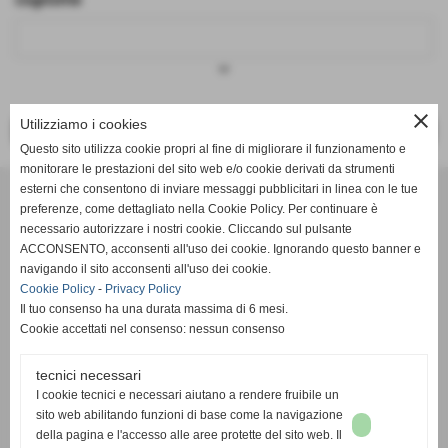
keyboard_arrow_down
close
Utilizziamo i cookies
<< PRECEDENTE
SUCCESSIVO >>
Questo sito utilizza cookie propri al fine di migliorare il funzionamento e
monitorare le prestazioni del sito web e/o cookie derivati da strumenti
Effesystem di Fabio Favati
esterni che consentono di inviare messaggi pubblicitari in linea con le tue
preferenze, come dettagliato nella Cookie Policy. Per continuare è
necessario autorizzare i nostri cookie. Cliccando sul pulsante
Sede legale -Piazza Carducci 18 55045 Pietrasanta (LU)
ACCONSENTO, acconsenti all'uso dei cookie. Ignorando questo banner e
navigando il sito acconsenti all'uso dei cookie.
Sede - Via Ottorino Ciabattini Viareggio
Cookie Policy
-
Privacy Policy
(LU)
Il tuo consenso ha una durata massima di 6 mesi.
Cookie accettati nel consenso: nessun consenso
Sede - Via della Piazza Bianca 15 56025 Pontedera (PI)
tecnici necessari
Tel. 05841530394
I cookie tecnici e necessari aiutano a rendere fruibile un
Cell. 3498103952
sito web abilitando funzioni di base come la navigazione
effesystem@gmail.com
info@effesystem.it
della pagina e l'accesso alle aree protette del sito web. Il