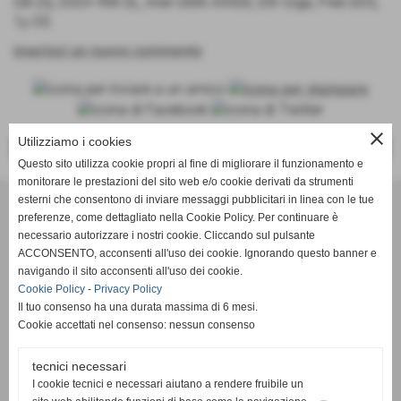
GB (S), DVD+-RW DL, Intel GMA X4500, Eth Giga, Free DOS,
1y OS
inserisci un nuovo commento
close
Utilizziamo i cookies
<< PRECEDENTE
SUCCESSIVO >>
Questo sito utilizza cookie propri al fine di migliorare il funzionamento e
monitorare le prestazioni del sito web e/o cookie derivati da strumenti
Effesystem di Fabio Favati
esterni che consentono di inviare messaggi pubblicitari in linea con le tue
preferenze, come dettagliato nella Cookie Policy. Per continuare è
necessario autorizzare i nostri cookie. Cliccando sul pulsante
Sede legale -Piazza Carducci 18 55045 Pietrasanta (LU)
ACCONSENTO, acconsenti all'uso dei cookie. Ignorando questo banner e
navigando il sito acconsenti all'uso dei cookie.
Sede - Via Ottorino Ciabattini Viareggio
Cookie Policy
-
Privacy Policy
(LU)
Il tuo consenso ha una durata massima di 6 mesi.
Cookie accettati nel consenso: nessun consenso
Sede - Via della Piazza Bianca 15 56025 Pontedera (PI)
tecnici necessari
Tel. 05841530394
I cookie tecnici e necessari aiutano a rendere fruibile un
Cell. 3498103952