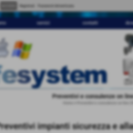
" content="
">
Registrati
Password dimenticata
amo
servizi
contatti
dov
Preventivi e consulenze on lin
Home
>
Preventivi e consulenze on line 
via
reventivi impianti sicurezza e all