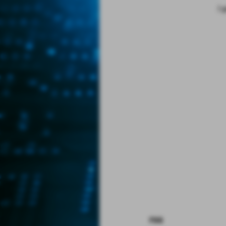
I 
rss