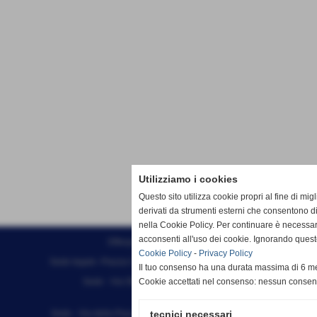
Utilizziamo i cookies
Questo sito utilizza cookie propri al fine di mi
derivati da strumenti esterni che consentono di
nella Cookie Policy. Per continuare è necessa
acconsenti all'uso dei cookie. Ignorando quest
Effesystem di Fabio Favati
Cookie Policy
-
Privacy Policy
Sede legale -Piazza Carducci 18 55045 Pietrasanta (LU)
Il tuo consenso ha una durata massima di 6 me
Sede - Via Ottorino Ciabattini Viareggio
Cookie accettati nel consenso: nessun conse
(LU)
Sede - Via della Piazza Bianca 15 56025 Pontedera (PI)
tecnici necessari