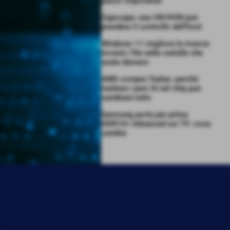
passo importante
Zapscape: una VM KVM può
prendere il controllo dell’host
Windows 11 migliora la ricerca:
troverà i file nelle cartelle che
usate davvero
AMD compra Taalas: perché
mettere i pesi AI nel chip può
cambiare tutto
Samsung porta per prima
HDR10+ Advanced sui TV: cosa
cambia