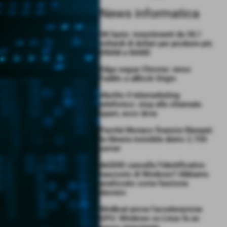
News informatica
SK hynix: investimenti da 38,1
miliardi di dollari per produrre più
DRAM e NAND
Edge segue Chrome: verso
l’addio a uBlock Origin
Abolito il telemarketing
telefonico: stop alle chiamate
spam, ecco dove
Perché Monaco finanzia libexpat:
la libreria invisibile dietro 2.700
server
deGDID cancella l’identificativo
nascosto di Windows? Abbiamo
analizzato come funziona
davvero
WinBoat prova l’accelerazione
GPU: Windows su Linux fa un