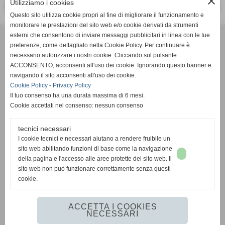
close
Utilizziamo i cookies
<< PRECEDENTE
SUCCESSIVO >>
Questo sito utilizza cookie propri al fine di migliorare il funzionamento e
monitorare le prestazioni del sito web e/o cookie derivati da strumenti
Effesystem di Fabio Favati
esterni che consentono di inviare messaggi pubblicitari in linea con le tue
preferenze, come dettagliato nella Cookie Policy. Per continuare è
necessario autorizzare i nostri cookie. Cliccando sul pulsante
Sede legale -Piazza Carducci 18 55045 Pietrasanta (LU)
ACCONSENTO, acconsenti all'uso dei cookie. Ignorando questo banner e
navigando il sito acconsenti all'uso dei cookie.
Sede - Via Ottorino Ciabattini Viareggio
Cookie Policy
-
Privacy Policy
(LU)
Il tuo consenso ha una durata massima di 6 mesi.
Cookie accettati nel consenso: nessun consenso
Sede - Via della Piazza Bianca 15 56025 Pontedera (PI)
tecnici necessari
Tel. 05841530394
I cookie tecnici e necessari aiutano a rendere fruibile un
Cell. 3498103952
sito web abilitando funzioni di base come la navigazione
effesystem@gmail.com
info@effesystem.it
della pagina e l'accesso alle aree protette del sito web. Il
Effesystem , impianti telefonici ,vendita e assistenza computer ,informatica ,
sito web non può funzionare correttamente senza questi
impianti allarme , impianti videosorveglianza ,domotica , siti internet ,
cookie.
telecamere ip . Versilia ,Viareggio , Forte dei Marmi , Lido di Camaiore ,
pontedera , pisa , Lucca ,Empoli , Livorno.
ACCETTA I COOKIES
NECESSARI
www.effesystem.it