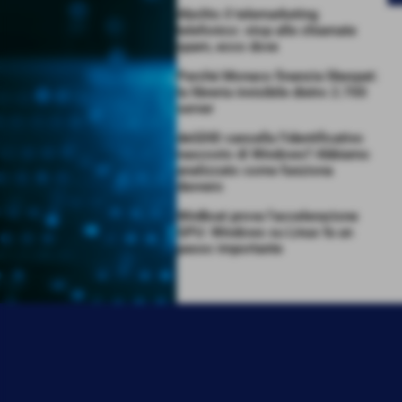
Abolito il telemarketing
telefonico: stop alle chiamate
spam, ecco dove
Perché Monaco finanzia libexpat:
la libreria invisibile dietro 2.700
server
deGDID cancella l’identificativo
nascosto di Windows? Abbiamo
analizzato come funziona
davvero
WinBoat prova l’accelerazione
GPU: Windows su Linux fa un
passo importante