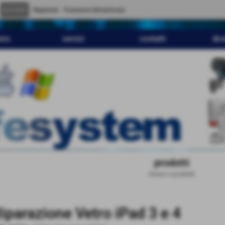
" content="
">
Registrati
Password dimenticata
amo
servizi
contatti
dov
prodotti
Home
>
prodotti
iparazione Vetro iPad 3 e 4