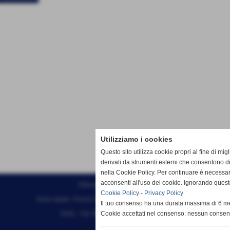
Utilizziamo i cookies
Questo sito utilizza cookie propri al fine di mi
derivati da strumenti esterni che consentono di
nella Cookie Policy. Per continuare è necessa
acconsenti all'uso dei cookie. Ignorando quest
Effesystem di Fabio Favati
Cookie Policy
-
Privacy Policy
Sede legale -Piazza Carducci 18 55045 Pietrasanta (LU)
Il tuo consenso ha una durata massima di 6 me
Sede - Via Ottorino Ciabattini Viareggio
Cookie accettati nel consenso: nessun conse
(LU)