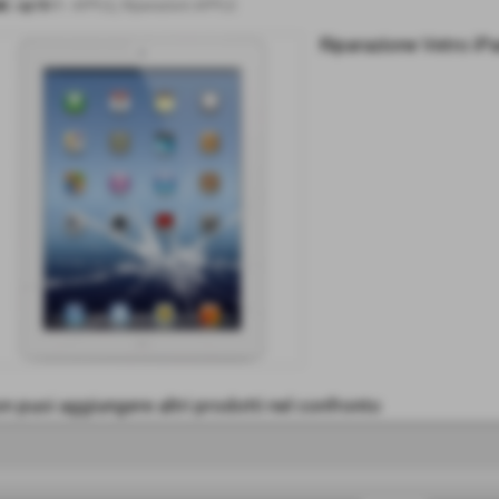
d.:
ap18-1
-
APPLE
,
Riparazioni APPLE
Riparazione Vetro iPa
n puoi aggiungere altri prodotti nel confronto