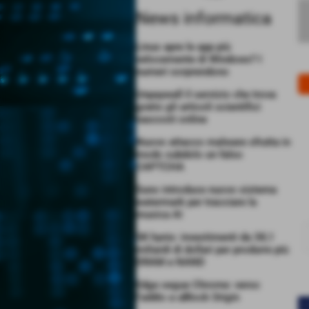
News informatica
Linux apre le app più
velocemente di Windows? I
numeri sorprendono
Unpaywall il servizio che trova
gratis gli articoli scientifici
nascosti online
Nuovo attacco malware sfrutta in
modo subdolo un falso
CAPTCHA
Suno introduce nuovo sistema
watermark per tracciare la
musica AI
SK hynix: investimenti da 38,1
miliardi di dollari per produrre più
DRAM e NAND
Edge segue Chrome: verso
l’addio a uBlock Origin
<