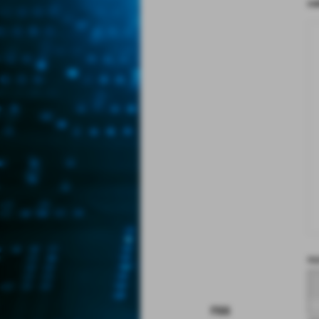
co
no
rss