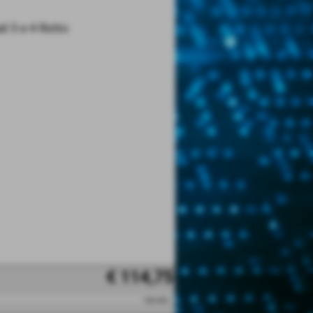
d 3 e 4 Rotto
€ 114,75
iva esc.