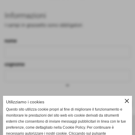
Informazioni
I campi in grassetto sono obbligatori.
nome
cognome
keyboard_arrow_down
close
Utilizziamo i cookies
<< PRECEDENTE
SUCCESSIVO >>
Questo sito utilizza cookie propri al fine di migliorare il funzionamento e
monitorare le prestazioni del sito web e/o cookie derivati da strumenti
Effesystem di Fabio Favati
esterni che consentono di inviare messaggi pubblicitari in linea con le tue
preferenze, come dettagliato nella Cookie Policy. Per continuare è
necessario autorizzare i nostri cookie. Cliccando sul pulsante
Sede legale -Piazza Carducci 18 55045 Pietrasanta (LU)