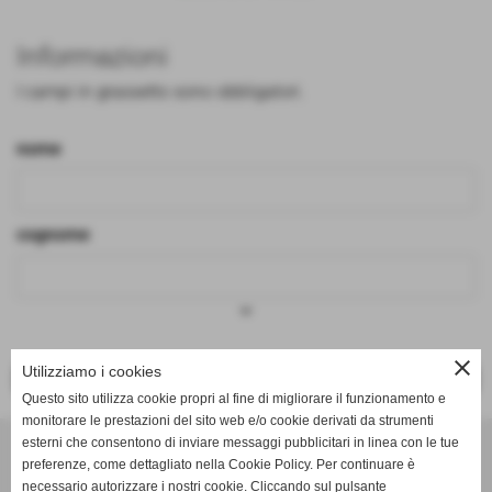
Informazioni
I campi in grassetto sono obbligatori.
nome
cognome
keyboard_arrow_down
close
Utilizziamo i cookies
<< PRECEDENTE
SUCCESSIVO >>
Questo sito utilizza cookie propri al fine di migliorare il funzionamento e
monitorare le prestazioni del sito web e/o cookie derivati da strumenti
Effesystem di Fabio Favati
esterni che consentono di inviare messaggi pubblicitari in linea con le tue
preferenze, come dettagliato nella Cookie Policy. Per continuare è
necessario autorizzare i nostri cookie. Cliccando sul pulsante
Sede legale -Piazza Carducci 18 55045 Pietrasanta (LU)