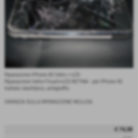
Riparazione iPhone 4S Vetro + LCD
Riparazione Vetro+Touch+LCD RETINA - per iPhone 4S
trattato oleofobico, antigraffio.
GRANZIA SULLA RIPARAZIONE INCLUSA
€ 74,38
iva esc.