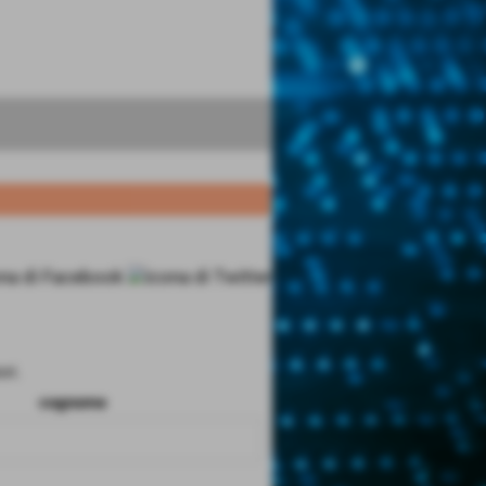
ri.
cognome