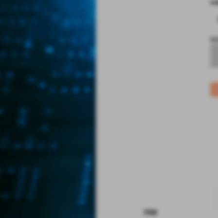
co
no
rss