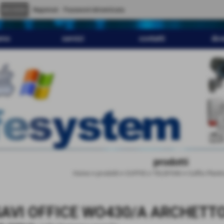
" content="
">
Registrati
Password dimenticata
amo
servizi
contatti
dov
prodotti
Home
>
prodotti
>
CUFFIE e TELEFONI
>
Cuffie Plant
SAVI OFFICE WO430/A ARCHETT