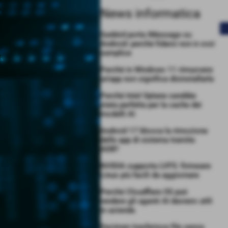
News informatica
<
Sunbird porta iMessage su
Android: perché fidarsi non è così
semplice
Perché in Windows 11 rimuovere
un’app non significa disinstallarla
Perché Intel Optane sarebbe
stata perfetta per la cache dei
modelli AI
Android 17 blocca la rimozione
delle app di sistema tramite
ADB?
NVIDIA supporta LVFS: firmware
Linux più facili da aggiornare
Perché Cloudflare OS può
rendere gli agenti AI davvero utili
in azienda
Decimen trasferisce file senza