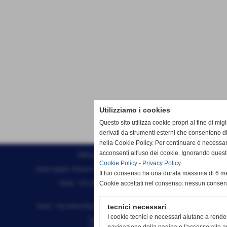
Utilizziamo i cookies
Questo sito utilizza cookie propri al fine di mi
derivati da strumenti esterni che consentono di
nella Cookie Policy. Per continuare è necessa
acconsenti all'uso dei cookie. Ignorando quest
Effesystem di Fabio Favati
Cookie Policy
-
Privacy Policy
Sede legale -Piazza Carducci 18 55045 Pietrasanta (LU)
Il tuo consenso ha una durata massima di 6 me
Sede - Via Ottorino Ciabattini Viareggio
Cookie accettati nel consenso: nessun conse
(LU)
Sede - Via della Piazza Bianca 15 56025 Pontedera (PI)
tecnici necessari
I cookie tecnici e necessari aiutano a rende
Tel. 05841530394