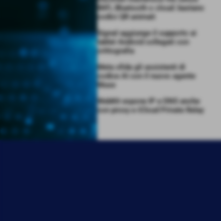
WiFi, Bluetooth o cloud: bastano
codici QR animati
Signal aggiunge il supporto ai
tablet Android collegati con
crittografia
Meta sfida gli assistenti di
codice AI con il nuovo agente
Muse
WebKit espone IP e DNS anche
con proxy e iCloud Private Relay