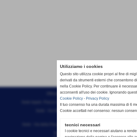
Utilizziamo i cookies
Questo sito utilizza cookie propri al fine di mi
derivati da strumenti esterni che consentono di
nella Cookie Policy. Per continuare è necessa
acconsenti all'uso dei cookie. Ignorando quest
Effesystem di Fabio Favati
Cookie Policy
-
Privacy Policy
Sede legale -Piazza Carducci 18 55045 Pietrasanta (LU)
Il tuo consenso ha una durata massima di 6 me
Sede - Via Ottorino Ciabattini Viareggio
Cookie accettati nel consenso: nessun conse
(LU)
Sede - Via della Piazza Bianca 15 56025 Pontedera (PI)
tecnici necessari
I cookie tecnici e necessari aiutano a rende
Tel. 05841530394