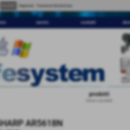
" content="
">
Registrati
Password dimenticata
amo
servizi
contatti
dov
prodotti
Home
>
prodotti
SHARP AR5618N