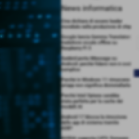
News informatica
Cina dichiara di essere leader
mondiale nella produzione di chip
Google lancia Gemma Translator:
traduttore vocale offline su
Raspberry Pi 5
Sunbird porta iMessage su
Android: perché fidarsi non è così
semplice
<
Perché in Windows 11 rimuovere
un’app non significa disinstallarla
Perché Intel Optane sarebbe
stata perfetta per la cache dei
modelli AI
Android 17 blocca la rimozione
delle app di sistema tramite
ADB?
NVIDIA supporta LVFS: firmware