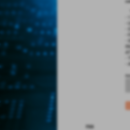
co
-
-
-
-
-
I
A
-
-
no
rss