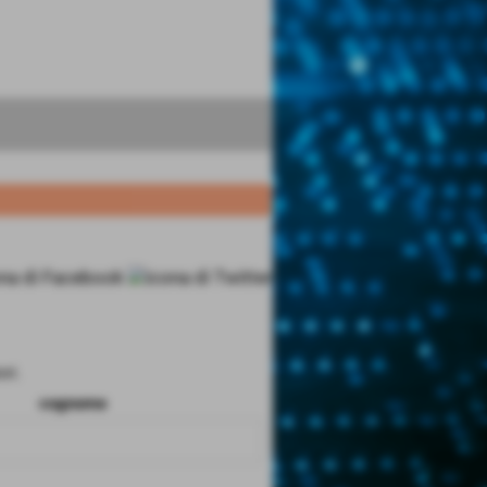
ri.
cognome