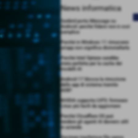
News informatica
<
Sunbird porta iMessage su
Android: perché fidarsi non è così
semplice
Perché in Windows 11 rimuovere
un’app non significa disinstallarla
Perché Intel Optane sarebbe
stata perfetta per la cache dei
modelli AI
Android 17 blocca la rimozione
delle app di sistema tramite
ADB?
NVIDIA supporta LVFS: firmware
Linux più facili da aggiornare
Perché Cloudflare OS può
rendere gli agenti AI davvero utili
in azienda
Decimen trasferisce file senza