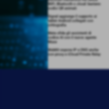
WiFi, Bluetooth o cloud: bastano
codici QR animati
Signal aggiunge il supporto ai
tablet Android collegati con
crittografia
Meta sfida gli assistenti di
codice AI con il nuovo agente
Muse
WebKit espone IP e DNS anche
con proxy e iCloud Private Relay