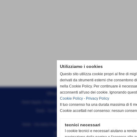
Utilizziamo i cookies
Questo sito utilizza cookie propri al fine di mi
derivati da strumenti esterni che consentono di
nella Cookie Policy. Per continuare è necessa
acconsenti all'uso dei cookie. Ignorando quest
Effesystem di Fabio Favati
Cookie Policy
-
Privacy Policy
Sede legale -Piazza Carducci 18 55045 Pietrasanta (LU)
Il tuo consenso ha una durata massima di 6 me
Sede - Via Ottorino Ciabattini Viareggio
Cookie accettati nel consenso: nessun conse
(LU)
Sede - Via della Piazza Bianca 15 56025 Pontedera (PI)
tecnici necessari
I cookie tecnici e necessari aiutano a rende
Tel. 05841530394