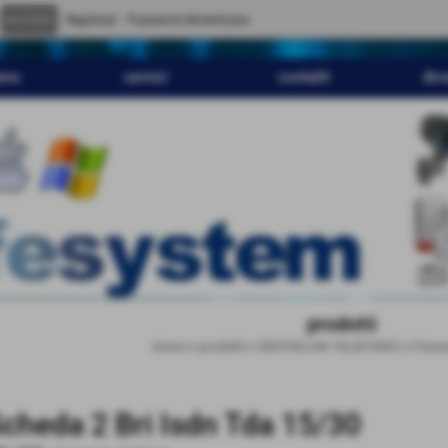
" content="
">
Registrati
Password dimenticata
amo
servizi
contatti
dov
prodotti
Home
>
prodotti
>
CENTRALINI TELEFONICI
>
Panas
cheda 2 Bri Isdn Tda 15/30