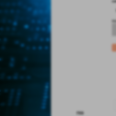
co
no
rss