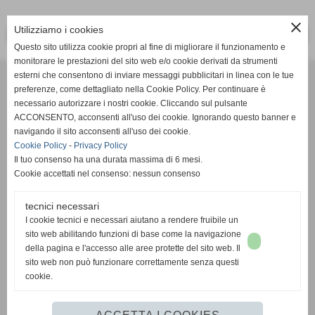
close
Utilizziamo i cookies
<< PRECEDENTE
SUCCESSIVO >>
Questo sito utilizza cookie propri al fine di migliorare il funzionamento e
monitorare le prestazioni del sito web e/o cookie derivati da strumenti
Effesystem di Fabio Favati
esterni che consentono di inviare messaggi pubblicitari in linea con le tue
preferenze, come dettagliato nella Cookie Policy. Per continuare è
necessario autorizzare i nostri cookie. Cliccando sul pulsante
Sede legale -Piazza Carducci 18 55045 Pietrasanta (LU)
ACCONSENTO, acconsenti all'uso dei cookie. Ignorando questo banner e
navigando il sito acconsenti all'uso dei cookie.
Sede - Via Ottorino Ciabattini Viareggio
Cookie Policy
-
Privacy Policy
(LU)
Il tuo consenso ha una durata massima di 6 mesi.
Cookie accettati nel consenso: nessun consenso
Sede - Via della Piazza Bianca 15 56025 Pontedera (PI)
tecnici necessari
Tel. 05841530394
I cookie tecnici e necessari aiutano a rendere fruibile un
Cell. 3498103952
sito web abilitando funzioni di base come la navigazione
effesystem@gmail.com
info@effesystem.it
della pagina e l'accesso alle aree protette del sito web. Il
Effesystem , impianti telefonici ,vendita e assistenza computer ,informatica ,
sito web non può funzionare correttamente senza questi
impianti allarme , impianti videosorveglianza ,domotica , siti internet ,
cookie.
telecamere ip . Versilia ,Viareggio , Forte dei Marmi , Lido di Camaiore ,
pontedera , pisa , Lucca ,Empoli , Livorno.