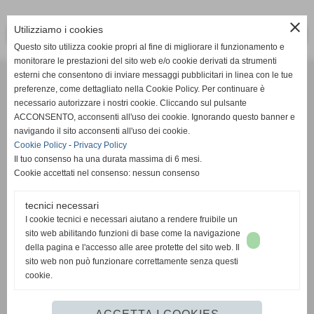
close
Utilizziamo i cookies
<< PRECEDENTE
SUCCESSIVO >>
Questo sito utilizza cookie propri al fine di migliorare il funzionamento e
monitorare le prestazioni del sito web e/o cookie derivati da strumenti
Effesystem di Fabio Favati
esterni che consentono di inviare messaggi pubblicitari in linea con le tue
preferenze, come dettagliato nella Cookie Policy. Per continuare è
necessario autorizzare i nostri cookie. Cliccando sul pulsante
Sede legale -Piazza Carducci 18 55045 Pietrasanta (LU)
ACCONSENTO, acconsenti all'uso dei cookie. Ignorando questo banner e
navigando il sito acconsenti all'uso dei cookie.
Sede - Via Ottorino Ciabattini Viareggio
Cookie Policy
-
Privacy Policy
(LU)
Il tuo consenso ha una durata massima di 6 mesi.
Cookie accettati nel consenso: nessun consenso
Sede - Via della Piazza Bianca 15 56025 Pontedera (PI)
tecnici necessari
Tel. 05841530394
I cookie tecnici e necessari aiutano a rendere fruibile un
Cell. 3498103952
sito web abilitando funzioni di base come la navigazione
effesystem@gmail.com
info@effesystem.it
della pagina e l'accesso alle aree protette del sito web. Il
Effesystem , impianti telefonici ,vendita e assistenza computer ,informatica ,
sito web non può funzionare correttamente senza questi
impianti allarme , impianti videosorveglianza ,domotica , siti internet ,
cookie.
telecamere ip . Versilia ,Viareggio , Forte dei Marmi , Lido di Camaiore ,
pontedera , pisa , Lucca ,Empoli , Livorno.