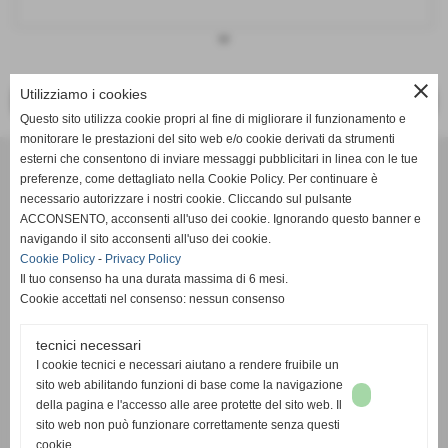
keyboard_arrow_down
close
Utilizziamo i cookies
<< PRECEDENTE
SUCCESSIVO >>
Questo sito utilizza cookie propri al fine di migliorare il funzionamento e
monitorare le prestazioni del sito web e/o cookie derivati da strumenti
Effesystem di Fabio Favati
esterni che consentono di inviare messaggi pubblicitari in linea con le tue
preferenze, come dettagliato nella Cookie Policy. Per continuare è
necessario autorizzare i nostri cookie. Cliccando sul pulsante
Sede legale -Piazza Carducci 18 55045 Pietrasanta (LU)
ACCONSENTO, acconsenti all'uso dei cookie. Ignorando questo banner e
navigando il sito acconsenti all'uso dei cookie.
Sede - Via Ottorino Ciabattini Viareggio
Cookie Policy
-
Privacy Policy
(LU)
Il tuo consenso ha una durata massima di 6 mesi.
Cookie accettati nel consenso: nessun consenso
Sede - Via della Piazza Bianca 15 56025 Pontedera (PI)
tecnici necessari
Tel. 05841530394
I cookie tecnici e necessari aiutano a rendere fruibile un
Cell. 3498103952
sito web abilitando funzioni di base come la navigazione
effesystem@gmail.com
info@effesystem.it
della pagina e l'accesso alle aree protette del sito web. Il
Effesystem , impianti telefonici ,vendita e assistenza computer ,informatica ,
sito web non può funzionare correttamente senza questi
impianti allarme , impianti videosorveglianza ,domotica , siti internet ,
cookie.