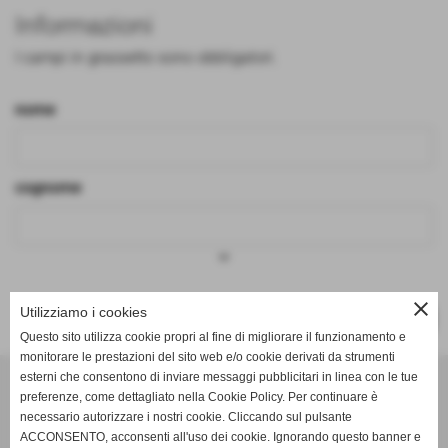
Informazioni
I campi in grassetto sono obbligatori.
nome
cognome
keyboard_arrow_down
close
Utilizziamo i cookies
SUCCESSIVO >>
Questo sito utilizza cookie propri al fine di migliorare il funzionamento e
monitorare le prestazioni del sito web e/o cookie derivati da strumenti
Effesystem di Fabio Favati
esterni che consentono di inviare messaggi pubblicitari in linea con le tue
preferenze, come dettagliato nella Cookie Policy. Per continuare è
necessario autorizzare i nostri cookie. Cliccando sul pulsante
Sede legale -Piazza Carducci 18 55045 Pietrasanta (LU)
ACCONSENTO, acconsenti all'uso dei cookie. Ignorando questo banner e