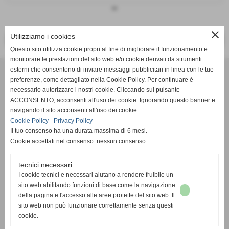
keyboard_arrow_down
close
Utilizziamo i cookies
<< PRECEDENTE
SUCCESSIVO >>
Questo sito utilizza cookie propri al fine di migliorare il funzionamento e
monitorare le prestazioni del sito web e/o cookie derivati da strumenti
Effesystem di Fabio Favati
esterni che consentono di inviare messaggi pubblicitari in linea con le tue
preferenze, come dettagliato nella Cookie Policy. Per continuare è
necessario autorizzare i nostri cookie. Cliccando sul pulsante
Sede legale -Piazza Carducci 18 55045 Pietrasanta (LU)
ACCONSENTO, acconsenti all'uso dei cookie. Ignorando questo banner e
navigando il sito acconsenti all'uso dei cookie.
Sede - Via Ottorino Ciabattini Viareggio
Cookie Policy
-
Privacy Policy
(LU)
Il tuo consenso ha una durata massima di 6 mesi.
Cookie accettati nel consenso: nessun consenso
Sede - Via della Piazza Bianca 15 56025 Pontedera (PI)
tecnici necessari
Tel. 05841530394
I cookie tecnici e necessari aiutano a rendere fruibile un
Cell. 3498103952
sito web abilitando funzioni di base come la navigazione
effesystem@gmail.com
info@effesystem.it
della pagina e l'accesso alle aree protette del sito web. Il
Effesystem , impianti telefonici ,vendita e assistenza computer ,informatica ,
sito web non può funzionare correttamente senza questi
impianti allarme , impianti videosorveglianza ,domotica , siti internet ,
cookie.
telecamere ip . Versilia ,Viareggio , Forte dei Marmi , Lido di Camaiore ,