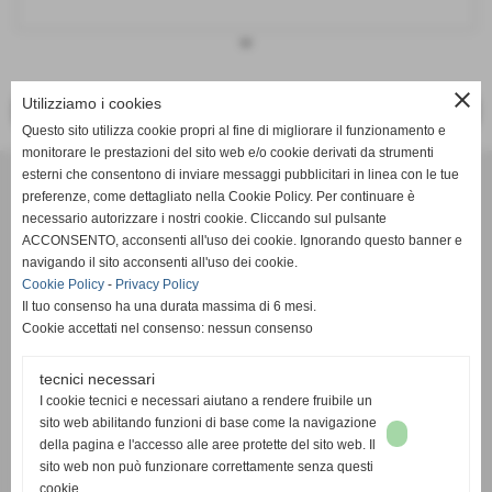
keyboard_arrow_down
close
Utilizziamo i cookies
<< PRECEDENTE
SUCCESSIVO >>
Questo sito utilizza cookie propri al fine di migliorare il funzionamento e
monitorare le prestazioni del sito web e/o cookie derivati da strumenti
Effesystem di Fabio Favati
esterni che consentono di inviare messaggi pubblicitari in linea con le tue
preferenze, come dettagliato nella Cookie Policy. Per continuare è
necessario autorizzare i nostri cookie. Cliccando sul pulsante
Sede legale -Piazza Carducci 18 55045 Pietrasanta (LU)
ACCONSENTO, acconsenti all'uso dei cookie. Ignorando questo banner e
navigando il sito acconsenti all'uso dei cookie.
Sede - Via Ottorino Ciabattini Viareggio
Cookie Policy
-
Privacy Policy
(LU)
Il tuo consenso ha una durata massima di 6 mesi.
Cookie accettati nel consenso: nessun consenso
Sede - Via della Piazza Bianca 15 56025 Pontedera (PI)
tecnici necessari
Tel. 05841530394
I cookie tecnici e necessari aiutano a rendere fruibile un
Cell. 3498103952
sito web abilitando funzioni di base come la navigazione
effesystem@gmail.com
info@effesystem.it
della pagina e l'accesso alle aree protette del sito web. Il
Effesystem , impianti telefonici ,vendita e assistenza computer ,informatica ,
sito web non può funzionare correttamente senza questi
impianti allarme , impianti videosorveglianza ,domotica , siti internet ,
cookie.