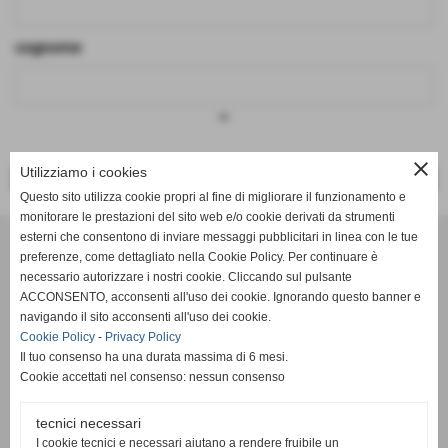
cognome
keyboard_arrow_down
close
Utilizziamo i cookies
<< PRECEDENTE
SUCCESSIVO >>
Questo sito utilizza cookie propri al fine di migliorare il funzionamento e
monitorare le prestazioni del sito web e/o cookie derivati da strumenti
Effesystem di Fabio Favati
esterni che consentono di inviare messaggi pubblicitari in linea con le tue
preferenze, come dettagliato nella Cookie Policy. Per continuare è
necessario autorizzare i nostri cookie. Cliccando sul pulsante
Sede legale -Piazza Carducci 18 55045 Pietrasanta (LU)
ACCONSENTO, acconsenti all'uso dei cookie. Ignorando questo banner e
navigando il sito acconsenti all'uso dei cookie.
Sede - Via Ottorino Ciabattini Viareggio
Cookie Policy
-
Privacy Policy
(LU)
Il tuo consenso ha una durata massima di 6 mesi.
Cookie accettati nel consenso: nessun consenso
Sede - Via della Piazza Bianca 15 56025 Pontedera (PI)
tecnici necessari
Tel. 05841530394
I cookie tecnici e necessari aiutano a rendere fruibile un