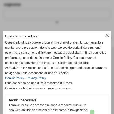
cognome
keyboard_arrow_down
close
Utilizziamo i cookies
<< PRECEDENTE
SUCCESSIVO >>
Questo sito utilizza cookie propri al fine di migliorare il funzionamento e
monitorare le prestazioni del sito web e/o cookie derivati da strumenti
Effesystem di Fabio Favati
esterni che consentono di inviare messaggi pubblicitari in linea con le tue
preferenze, come dettagliato nella Cookie Policy. Per continuare è
necessario autorizzare i nostri cookie. Cliccando sul pulsante
Sede legale -Piazza Carducci 18 55045 Pietrasanta (LU)
ACCONSENTO, acconsenti all'uso dei cookie. Ignorando questo banner e
navigando il sito acconsenti all'uso dei cookie.
Sede - Via Ottorino Ciabattini Viareggio
Cookie Policy
-
Privacy Policy
(LU)
Il tuo consenso ha una durata massima di 6 mesi.
Cookie accettati nel consenso: nessun consenso
Sede - Via della Piazza Bianca 15 56025 Pontedera (PI)
tecnici necessari
Tel. 05841530394
I cookie tecnici e necessari aiutano a rendere fruibile un
Cell. 3498103952
sito web abilitando funzioni di base come la navigazione
effesystem@gmail.com
info@effesystem.it