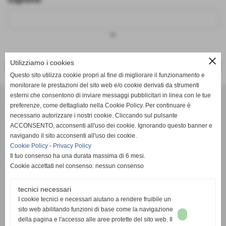
keyboard_arrow_down
close
Utilizziamo i cookies
<< PRECEDENTE
SUCCESSIVO >>
Questo sito utilizza cookie propri al fine di migliorare il funzionamento e
monitorare le prestazioni del sito web e/o cookie derivati da strumenti
Effesystem di Fabio Favati
esterni che consentono di inviare messaggi pubblicitari in linea con le tue
preferenze, come dettagliato nella Cookie Policy. Per continuare è
necessario autorizzare i nostri cookie. Cliccando sul pulsante
Sede legale -Piazza Carducci 18 55045 Pietrasanta (LU)
ACCONSENTO, acconsenti all'uso dei cookie. Ignorando questo banner e
navigando il sito acconsenti all'uso dei cookie.
Sede - Via Ottorino Ciabattini Viareggio
Cookie Policy
-
Privacy Policy
(LU)
Il tuo consenso ha una durata massima di 6 mesi.
Cookie accettati nel consenso: nessun consenso
Sede - Via della Piazza Bianca 15 56025 Pontedera (PI)
tecnici necessari
Tel. 05841530394
I cookie tecnici e necessari aiutano a rendere fruibile un
Cell. 3498103952
sito web abilitando funzioni di base come la navigazione
effesystem@gmail.com
info@effesystem.it
della pagina e l'accesso alle aree protette del sito web. Il