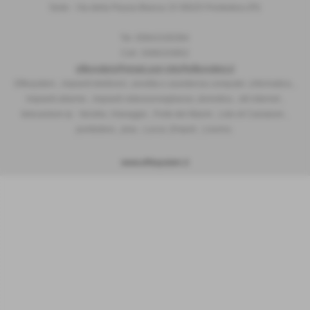
Sede - Via della Piazza Bianca 15 56025 Pontedera (PI)
Tel. 05841530394
Cell. 3498103952
effesystem@gmail.com
info@effesystem.it
Effesystem , impianti telefonici ,vendita e assistenza computer ,informatica ,
impianti allarme , impianti videosorveglianza ,domotica , siti internet ,
telecamere ip . Versilia ,Viareggio , Forte dei Marmi , Lido di Camaiore ,
pontedera , pisa , Lucca ,Empoli , Livorno.
www.effesystem.it