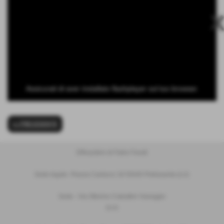
Assicurati di aver installato flashplayer sul tuo browser.
<< PRECEDENTE
Effesystem di Fabio Favati
Sede legale -Piazza Carducci 18 55045 Pietrasanta (LU)
Sede - Via Ottorino Ciabattini Viareggio
(LU)