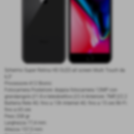
Schermo Super Retina HD OLED all screen Multi Touch da
6,5"
Processore A12 Bionic
Fotocamera Posteriore: doppia fotocamera 12MP con
grandangolo ƒ/1.8 e teleobiettivo ƒ/2.4 Anteriore: 7MP, ƒ/2.2
Batteria Rete 4G: fino a 13h Internet 4G: fino a 15 ore Wi-Fi:
fino a 65 ore
Peso 208 gr
Larghezza 77,4 mm
Altezza 157,5 mm