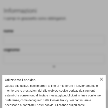
Informazioni
I campi in grassetto sono obbligatori.
nome
cognome
keyboard_arrow_down
close
Utilizziamo i cookies
<< PRECEDENTE
Questo sito utilizza cookie propri al fine di migliorare il funzionamento e
monitorare le prestazioni del sito web e/o cookie derivati da strumenti
Effesystem di Fabio Favati
esterni che consentono di inviare messaggi pubblicitari in linea con le tue
preferenze, come dettagliato nella Cookie Policy. Per continuare è
necessario autorizzare i nostri cookie. Cliccando sul pulsante
Sede legale -Piazza Carducci 18 55045 Pietrasanta (LU)