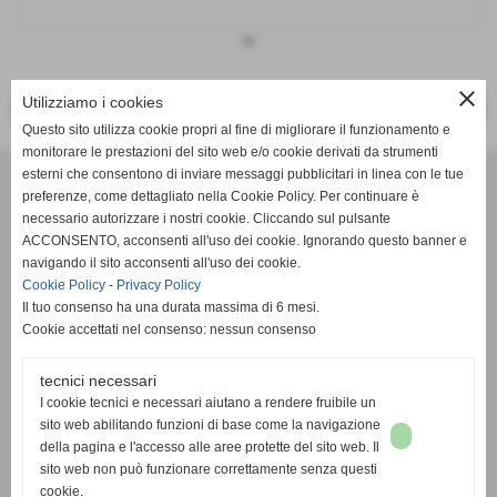
keyboard_arrow_down
close
Utilizziamo i cookies
<< PRECEDENTE
SUCCESSIVO >>
Questo sito utilizza cookie propri al fine di migliorare il funzionamento e
monitorare le prestazioni del sito web e/o cookie derivati da strumenti
Effesystem di Fabio Favati
esterni che consentono di inviare messaggi pubblicitari in linea con le tue
preferenze, come dettagliato nella Cookie Policy. Per continuare è
necessario autorizzare i nostri cookie. Cliccando sul pulsante
Sede legale -Piazza Carducci 18 55045 Pietrasanta (LU)
ACCONSENTO, acconsenti all'uso dei cookie. Ignorando questo banner e
navigando il sito acconsenti all'uso dei cookie.
Sede - Via Ottorino Ciabattini Viareggio
Cookie Policy
-
Privacy Policy
(LU)
Il tuo consenso ha una durata massima di 6 mesi.
Cookie accettati nel consenso: nessun consenso
Sede - Via della Piazza Bianca 15 56025 Pontedera (PI)
tecnici necessari
Tel. 05841530394
I cookie tecnici e necessari aiutano a rendere fruibile un
Cell. 3498103952
sito web abilitando funzioni di base come la navigazione
effesystem@gmail.com
info@effesystem.it
della pagina e l'accesso alle aree protette del sito web. Il
Effesystem , impianti telefonici ,vendita e assistenza computer ,informatica ,
sito web non può funzionare correttamente senza questi
impianti allarme , impianti videosorveglianza ,domotica , siti internet ,
cookie.