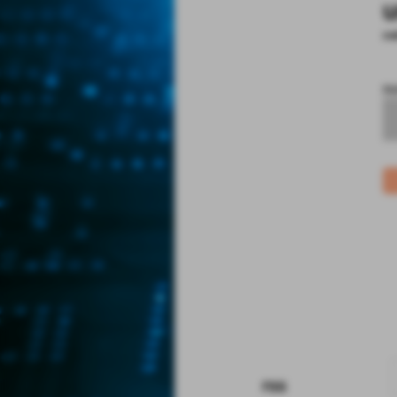
u
co
no
rss