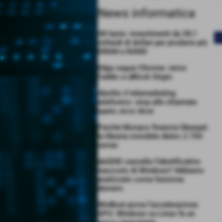
News informatica
SK hynix: investimenti da 38,1
<
miliardi di dollari per produrre più
DRAM e NAND
Edge segue Chrome: verso
l’addio a uBlock Origin
Abolito il telemarketing
telefonico: stop alle chiamate
spam, ecco dove
Perché Monaco finanzia libexpat:
la libreria invisibile dietro 2.700
server
deGDID cancella l’identificativo
nascosto di Windows? Abbiamo
analizzato come funziona
davvero
WinBoat prova l’accelerazione
GPU: Windows su Linux fa un