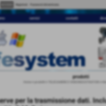
" content="
">
Registrati
Password dimenticata
amo
servizi
contatti
dov
prodotti
Home
>
prodotti
>
TELECAMERE E VIDEOREGISTRATORI
>
Mo
erve per la trasmissione dati. In