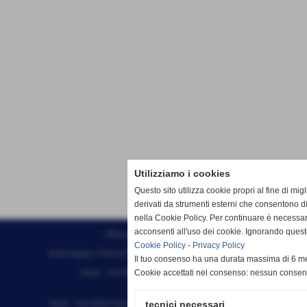
Utilizziamo i cookies
Questo sito utilizza cookie propri al fine di mi
derivati da strumenti esterni che consentono di
nella Cookie Policy. Per continuare è necessa
acconsenti all'uso dei cookie. Ignorando quest
Effesystem di Fabio Favati
Cookie Policy
-
Privacy Policy
Sede legale -Piazza Carducci 18 55045 Pietrasanta (LU)
Il tuo consenso ha una durata massima di 6 me
Sede - Via Ottorino Ciabattini Viareggio
Cookie accettati nel consenso: nessun conse
(LU)
Sede - Via della Piazza Bianca 15 56025 Pontedera (PI)
tecnici necessari