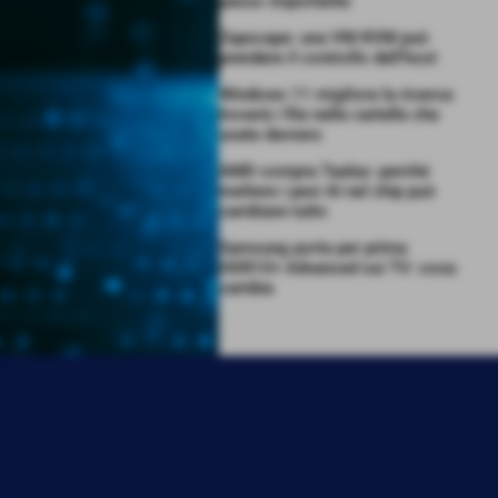
passo importante
Zapscape: una VM KVM può
prendere il controllo dell’host
Windows 11 migliora la ricerca:
troverà i file nelle cartelle che
usate davvero
AMD compra Taalas: perché
mettere i pesi AI nel chip può
cambiare tutto
Samsung porta per prima
HDR10+ Advanced sui TV: cosa
cambia