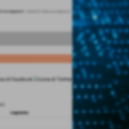
24 via doppinio1
-
Mobotix videosorveglianza
ri.
cognome