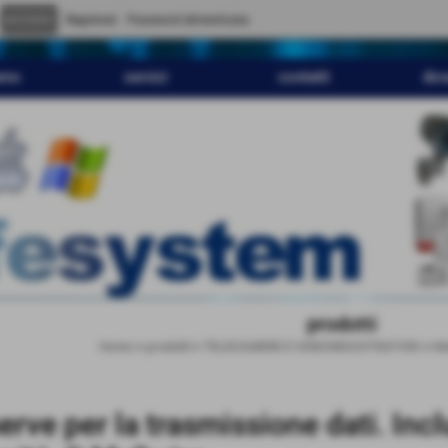
" content="
">
Registrati
Password dimenticata
amo
servizi
contatti
dov
prodotti
Home
>
prodotti
>
TELECAMERE E VIDEOREGISTRATORI
>
Mo
erve per la trasmissione dati. In