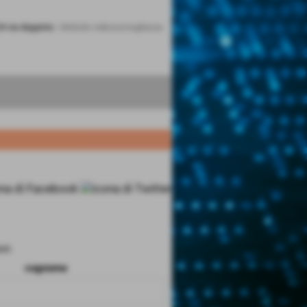
24 via doppinio
-
Mobotix videosorveglianza
ri.
cognome