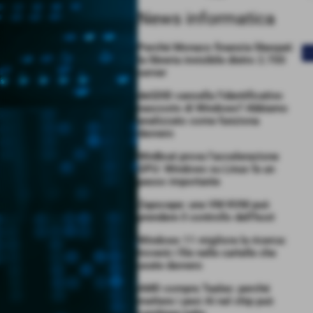
News informatica
Perché Monaco finanzia libexpat:
<
la libreria invisibile dietro 2.700
server
deGDID cancella l’identificativo
nascosto di Windows? Abbiamo
analizzato come funziona
davvero
WinBoat prova l’accelerazione
GPU: Windows su Linux fa un
passo importante
Zapscape: una VM KVM può
prendere il controllo dell’host
Windows 11 migliora la ricerca:
troverà i file nelle cartelle che
usate davvero
AMD compra Taalas: perché
mettere i pesi AI nel chip può