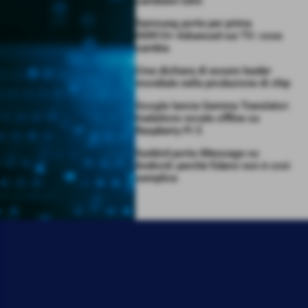
cambiare tutto
Samsung porta per prima
HDR10+ Advanced sui TV: cosa
cambia
Cina dichiara di essere leader
mondiale nella produzione di chip
Google lancia Gemma Translator:
traduttore vocale offline su
Raspberry Pi 5
Sunbird porta iMessage su
Android: perché fidarsi non è così
semplice