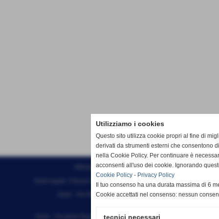
Utilizziamo i cookies
Questo sito utilizza cookie propri al fine di mi
derivati da strumenti esterni che consentono di
nella Cookie Policy. Per continuare è necessa
acconsenti all'uso dei cookie. Ignorando quest
Effesystem di Fabio Favati
Cookie Policy
-
Privacy Policy
Sede legale -Piazza Carducci 18 55045 Pietrasanta (LU)
Il tuo consenso ha una durata massima di 6 me
Sede - Via Ottorino Ciabattini Viareggio
Cookie accettati nel consenso: nessun conse
(LU)
Sede - Via della Piazza Bianca 15 56025 Pontedera (PI)
tecnici necessari