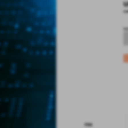
u
co
no
rss