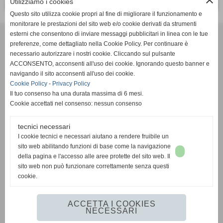
close
Utilizziamo i cookies
<< PRECEDENTE
SUCCESSIVO >>
Questo sito utilizza cookie propri al fine di migliorare il funzionamento e
monitorare le prestazioni del sito web e/o cookie derivati da strumenti
Effesystem di Fabio Favati
esterni che consentono di inviare messaggi pubblicitari in linea con le tue
preferenze, come dettagliato nella Cookie Policy. Per continuare è
necessario autorizzare i nostri cookie. Cliccando sul pulsante
Sede legale -Piazza Carducci 18 55045 Pietrasanta (LU)
ACCONSENTO, acconsenti all'uso dei cookie. Ignorando questo banner e
navigando il sito acconsenti all'uso dei cookie.
Sede - Via Ottorino Ciabattini Viareggio
Cookie Policy
-
Privacy Policy
(LU)
Il tuo consenso ha una durata massima di 6 mesi.
Cookie accettati nel consenso: nessun consenso
Sede - Via della Piazza Bianca 15 56025 Pontedera (PI)
tecnici necessari
Tel. 05841530394
I cookie tecnici e necessari aiutano a rendere fruibile un
Cell. 3498103952
sito web abilitando funzioni di base come la navigazione
effesystem@gmail.com
info@effesystem.it
della pagina e l'accesso alle aree protette del sito web. Il
Effesystem , impianti telefonici ,vendita e assistenza computer ,informatica ,
sito web non può funzionare correttamente senza questi
impianti allarme , impianti videosorveglianza ,domotica , siti internet ,
cookie.
telecamere ip . Versilia ,Viareggio , Forte dei Marmi , Lido di Camaiore ,
pontedera , pisa , Lucca ,Empoli , Livorno.
ACCETTA I COOKIES
NECESSARI
www.effesystem.it