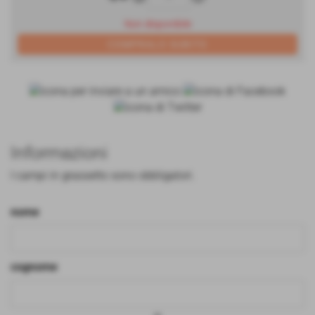
Non disponibile
Informazioni
I campi in grassetto sono obbligatori.
nome
cognome