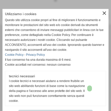
keyboard_arrow_down
close
Utilizziamo i cookies
<< PRECEDENTE
SUCCESSIVO >>
Questo sito utilizza cookie propri al fine di migliorare il funzionamento e
monitorare le prestazioni del sito web e/o cookie derivati da strumenti
Effesystem di Fabio Favati
esterni che consentono di inviare messaggi pubblicitari in linea con le tue
preferenze, come dettagliato nella Cookie Policy. Per continuare è
necessario autorizzare i nostri cookie. Cliccando sul pulsante
Sede legale -Piazza Carducci 18 55045 Pietrasanta (LU)
ACCONSENTO, acconsenti all'uso dei cookie. Ignorando questo banner e
navigando il sito acconsenti all'uso dei cookie.
Sede - Via Ottorino Ciabattini Viareggio
Cookie Policy
-
Privacy Policy
(LU)
Il tuo consenso ha una durata massima di 6 mesi.
Cookie accettati nel consenso: nessun consenso
Sede - Via della Piazza Bianca 15 56025 Pontedera (PI)
tecnici necessari
Tel. 05841530394
I cookie tecnici e necessari aiutano a rendere fruibile un
Cell. 3498103952
sito web abilitando funzioni di base come la navigazione
effesystem@gmail.com
info@effesystem.it
della pagina e l'accesso alle aree protette del sito web. Il
Effesystem , impianti telefonici ,vendita e assistenza computer ,informatica ,
sito web non può funzionare correttamente senza questi
impianti allarme , impianti videosorveglianza ,domotica , siti internet ,
cookie.
telecamere ip . Versilia ,Viareggio , Forte dei Marmi , Lido di Camaiore ,