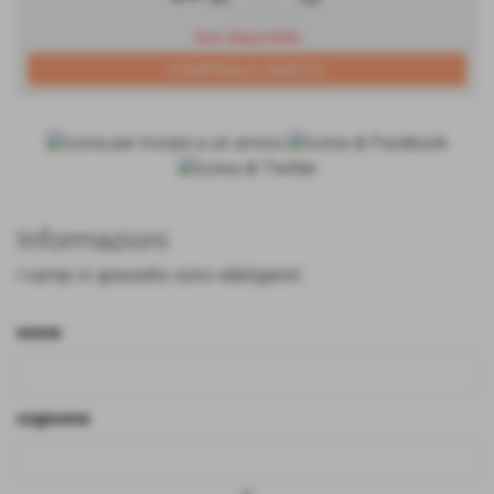
Non disponibile
Informazioni
I campi in grassetto sono obbligatori.
nome
cognome