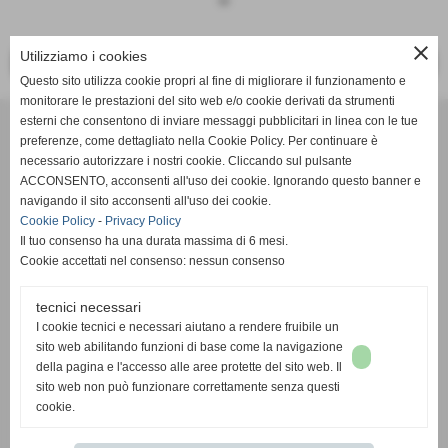
keyboard_arrow_down
close
Utilizziamo i cookies
<< PRECEDENTE
SUCCESSIVO >>
Questo sito utilizza cookie propri al fine di migliorare il funzionamento e
monitorare le prestazioni del sito web e/o cookie derivati da strumenti
Effesystem di Fabio Favati
esterni che consentono di inviare messaggi pubblicitari in linea con le tue
preferenze, come dettagliato nella Cookie Policy. Per continuare è
necessario autorizzare i nostri cookie. Cliccando sul pulsante
Sede legale -Piazza Carducci 18 55045 Pietrasanta (LU)
ACCONSENTO, acconsenti all'uso dei cookie. Ignorando questo banner e
navigando il sito acconsenti all'uso dei cookie.
Sede - Via Ottorino Ciabattini Viareggio
Cookie Policy
-
Privacy Policy
(LU)
Il tuo consenso ha una durata massima di 6 mesi.
Cookie accettati nel consenso: nessun consenso
Sede - Via della Piazza Bianca 15 56025 Pontedera (PI)
tecnici necessari
Tel. 05841530394
I cookie tecnici e necessari aiutano a rendere fruibile un
Cell. 3498103952
sito web abilitando funzioni di base come la navigazione
effesystem@gmail.com
info@effesystem.it
della pagina e l'accesso alle aree protette del sito web. Il
Effesystem , impianti telefonici ,vendita e assistenza computer ,informatica ,
sito web non può funzionare correttamente senza questi
impianti allarme , impianti videosorveglianza ,domotica , siti internet ,
cookie.
telecamere ip . Versilia ,Viareggio , Forte dei Marmi , Lido di Camaiore ,