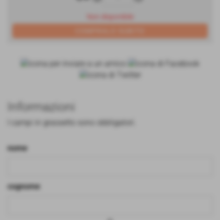
Non disponibile
Informazioni
I campi in grassetto sono obbligatori.
nome
cognome