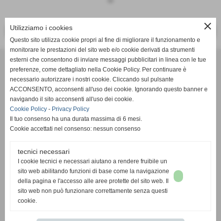
keyboard_arrow_down
close
Utilizziamo i cookies
<< PRECEDENTE
SUCCESSIVO >>
Questo sito utilizza cookie propri al fine di migliorare il funzionamento e
monitorare le prestazioni del sito web e/o cookie derivati da strumenti
Effesystem di Fabio Favati
esterni che consentono di inviare messaggi pubblicitari in linea con le tue
preferenze, come dettagliato nella Cookie Policy. Per continuare è
necessario autorizzare i nostri cookie. Cliccando sul pulsante
Sede legale -Piazza Carducci 18 55045 Pietrasanta (LU)
ACCONSENTO, acconsenti all'uso dei cookie. Ignorando questo banner e
navigando il sito acconsenti all'uso dei cookie.
Sede - Via Ottorino Ciabattini Viareggio
Cookie Policy
-
Privacy Policy
(LU)
Il tuo consenso ha una durata massima di 6 mesi.
Cookie accettati nel consenso: nessun consenso
Sede - Via della Piazza Bianca 15 56025 Pontedera (PI)
tecnici necessari
Tel. 05841530394
I cookie tecnici e necessari aiutano a rendere fruibile un
Cell. 3498103952
sito web abilitando funzioni di base come la navigazione
effesystem@gmail.com
info@effesystem.it
della pagina e l'accesso alle aree protette del sito web. Il
Effesystem , impianti telefonici ,vendita e assistenza computer ,informatica ,
sito web non può funzionare correttamente senza questi
impianti allarme , impianti videosorveglianza ,domotica , siti internet ,
cookie.
telecamere ip . Versilia ,Viareggio , Forte dei Marmi , Lido di Camaiore ,