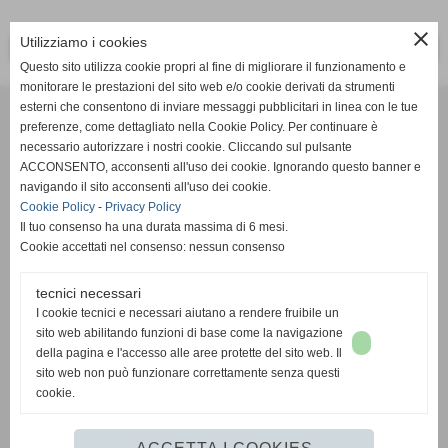
close
Utilizziamo i cookies
<< PRECEDENTE
SUCCESSIVO >>
Questo sito utilizza cookie propri al fine di migliorare il funzionamento e
monitorare le prestazioni del sito web e/o cookie derivati da strumenti
Effesystem di Fabio Favati
esterni che consentono di inviare messaggi pubblicitari in linea con le tue
preferenze, come dettagliato nella Cookie Policy. Per continuare è
necessario autorizzare i nostri cookie. Cliccando sul pulsante
Sede legale -Piazza Carducci 18 55045 Pietrasanta (LU)
ACCONSENTO, acconsenti all'uso dei cookie. Ignorando questo banner e
navigando il sito acconsenti all'uso dei cookie.
Sede - Via Ottorino Ciabattini Viareggio
Cookie Policy
-
Privacy Policy
(LU)
Il tuo consenso ha una durata massima di 6 mesi.
Cookie accettati nel consenso: nessun consenso
Sede - Via della Piazza Bianca 15 56025 Pontedera (PI)
tecnici necessari
Tel. 05841530394
I cookie tecnici e necessari aiutano a rendere fruibile un
Cell. 3498103952
sito web abilitando funzioni di base come la navigazione
effesystem@gmail.com
info@effesystem.it
della pagina e l'accesso alle aree protette del sito web. Il
Effesystem , impianti telefonici ,vendita e assistenza computer ,informatica ,
sito web non può funzionare correttamente senza questi
impianti allarme , impianti videosorveglianza ,domotica , siti internet ,
cookie.
telecamere ip . Versilia ,Viareggio , Forte dei Marmi , Lido di Camaiore ,
pontedera , pisa , Lucca ,Empoli , Livorno.