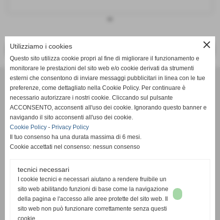
keyboard_arrow_down
close
Utilizziamo i cookies
<< PRECEDENTE
SUCCESSIVO >>
Questo sito utilizza cookie propri al fine di migliorare il funzionamento e
monitorare le prestazioni del sito web e/o cookie derivati da strumenti
Effesystem di Fabio Favati
esterni che consentono di inviare messaggi pubblicitari in linea con le tue
preferenze, come dettagliato nella Cookie Policy. Per continuare è
necessario autorizzare i nostri cookie. Cliccando sul pulsante
Sede legale -Piazza Carducci 18 55045 Pietrasanta (LU)
ACCONSENTO, acconsenti all'uso dei cookie. Ignorando questo banner e
navigando il sito acconsenti all'uso dei cookie.
Sede - Via Ottorino Ciabattini Viareggio
Cookie Policy
-
Privacy Policy
(LU)
Il tuo consenso ha una durata massima di 6 mesi.
Cookie accettati nel consenso: nessun consenso
Sede - Via della Piazza Bianca 15 56025 Pontedera (PI)
tecnici necessari
Tel. 05841530394
I cookie tecnici e necessari aiutano a rendere fruibile un
Cell. 3498103952
sito web abilitando funzioni di base come la navigazione
effesystem@gmail.com
info@effesystem.it
della pagina e l'accesso alle aree protette del sito web. Il
Effesystem , impianti telefonici ,vendita e assistenza computer ,informatica ,
sito web non può funzionare correttamente senza questi
impianti allarme , impianti videosorveglianza ,domotica , siti internet ,
cookie.