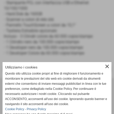
- Stampante PCL con interfaccia USB e Ethernet
10/100/1000
- Hard Disk da 160GB
- Scanner a colori di rete std.
- Pannello TouchScreen a colori da 10,1"
- Tastiera Estraibile opzionale
Incluso - 3 Cilindri colore da 60.000 copie/stampe
- 1 Cilindro nero da 100.000 copie/stampe
- 1 Developer nero da 100.000 copie/stampe
- 1 Developer Colore da 60.000 copie/stampe
close
Utilizziamo i cookies
<< PRECEDENTE
SUCCESSIVO >>
Questo sito utilizza cookie propri al fine di migliorare il funzionamento e
monitorare le prestazioni del sito web e/o cookie derivati da strumenti
Effesystem di Fabio Favati
esterni che consentono di inviare messaggi pubblicitari in linea con le tue
preferenze, come dettagliato nella Cookie Policy. Per continuare è
necessario autorizzare i nostri cookie. Cliccando sul pulsante
Sede legale -Piazza Carducci 18 55045 Pietrasanta (LU)
ACCONSENTO, acconsenti all'uso dei cookie. Ignorando questo banner e
navigando il sito acconsenti all'uso dei cookie.
Sede - Via Ottorino Ciabattini Viareggio
Cookie Policy
-
Privacy Policy
(LU)