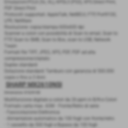
Emulazioni:PCL6 (5c, XL), KPDL3 (PS3), XPS Direct Print,
PDF Direct Print
Protocolli supportati: AppleTalk, NetBEUI, FTP, Port9100,
LPR, NetWare
Risoluzione: copia/stampa 600x600 dpi
Scanner a colori con possibilità di Scan to email, Scan to
FTP, Scan to SMB, Scan to Box, scan to USB, Network
Twain
Formati file TIFF, JPEG, XPS, PDF, PDF ad alta
compressione/criptato
Duplex standard
Dotazione standard: Tamburo con garanzia di 500.000
copie o fino a 3 Anni
SHARP MX2610NSI
Dimensione: 818,99 KB
Multifunzione digitale a colori da 26 ppm in B/N e Colori
Formato carta max. A3W - Fronte/Retro di serie
- Fascicolazione Elettronica
- Alimentatore automatico da 100 fogli con fronte/retro
- 1 cassetto da 500 fogli e Bypass da 100 fogli