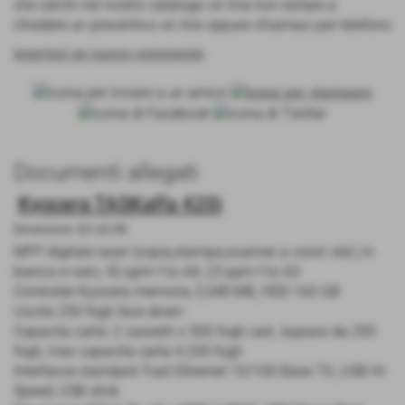
che cerchi nel nostro catalogo on line non esitare a
chiedere un preventivo on line oppure chiamaci per telefono
inserisci un nuovo commento
Documenti allegati
Kyocera TASKalfa 420i
Dimensione: 421,43 KB
MFP digitale laser (copia,stampa,scanner a colori std.) in
bianco e nero, 42 ppm f.to A4, 23 ppm f.to A3
Controller Kyocera memoria 2,048 MB, HDD 160 GB
Uscita 250 fogli face down
Capacita carta: 2 cassetti x 500 fogli cad., bypass da 200
fogli, max capacità carta 4.200 fogli
Interfacce standard: Fast Ethernet 10/100 Base TX, USB Hi-
Speed, USB stick