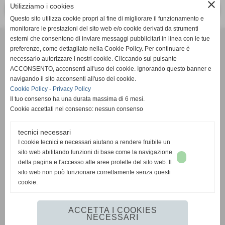
close
Utilizziamo i cookies
<< PRECEDENTE
SUCCESSIVO >>
Questo sito utilizza cookie propri al fine di migliorare il funzionamento e
monitorare le prestazioni del sito web e/o cookie derivati da strumenti
Effesystem di Fabio Favati
esterni che consentono di inviare messaggi pubblicitari in linea con le tue
preferenze, come dettagliato nella Cookie Policy. Per continuare è
necessario autorizzare i nostri cookie. Cliccando sul pulsante
Sede legale -Piazza Carducci 18 55045 Pietrasanta (LU)
ACCONSENTO, acconsenti all'uso dei cookie. Ignorando questo banner e
navigando il sito acconsenti all'uso dei cookie.
Sede - Via Ottorino Ciabattini Viareggio
Cookie Policy
-
Privacy Policy
(LU)
Il tuo consenso ha una durata massima di 6 mesi.
Cookie accettati nel consenso: nessun consenso
Sede - Via della Piazza Bianca 15 56025 Pontedera (PI)
tecnici necessari
Tel. 05841530394
I cookie tecnici e necessari aiutano a rendere fruibile un
Cell. 3498103952
sito web abilitando funzioni di base come la navigazione
effesystem@gmail.com
info@effesystem.it
della pagina e l'accesso alle aree protette del sito web. Il
Effesystem , impianti telefonici ,vendita e assistenza computer ,informatica ,
sito web non può funzionare correttamente senza questi
impianti allarme , impianti videosorveglianza ,domotica , siti internet ,
cookie.
telecamere ip . Versilia ,Viareggio , Forte dei Marmi , Lido di Camaiore ,
pontedera , pisa , Lucca ,Empoli , Livorno.
ACCETTA I COOKIES
NECESSARI