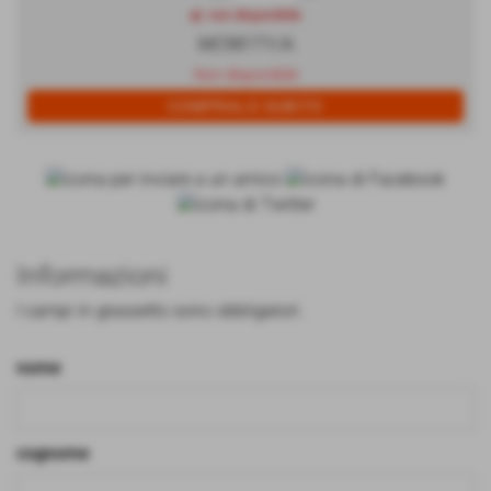
qt. non disponibile
MC981TY/A
Non disponibile
Informazioni
I campi in grassetto sono obbligatori.
nome
cognome