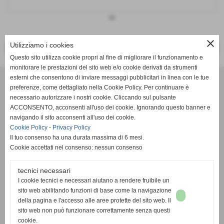
keyboard_arrow_down
close
Utilizziamo i cookies
<< PRECEDENTE
SUCCESSIVO >>
Questo sito utilizza cookie propri al fine di migliorare il funzionamento e
monitorare le prestazioni del sito web e/o cookie derivati da strumenti
Effesystem di Fabio Favati
esterni che consentono di inviare messaggi pubblicitari in linea con le tue
preferenze, come dettagliato nella Cookie Policy. Per continuare è
necessario autorizzare i nostri cookie. Cliccando sul pulsante
Sede legale -Piazza Carducci 18 55045 Pietrasanta (LU)
ACCONSENTO, acconsenti all'uso dei cookie. Ignorando questo banner e
navigando il sito acconsenti all'uso dei cookie.
Sede - Via Ottorino Ciabattini Viareggio
Cookie Policy
-
Privacy Policy
(LU)
Il tuo consenso ha una durata massima di 6 mesi.
Cookie accettati nel consenso: nessun consenso
Sede - Via della Piazza Bianca 15 56025 Pontedera (PI)
tecnici necessari
Tel. 05841530394
I cookie tecnici e necessari aiutano a rendere fruibile un
Cell. 3498103952
sito web abilitando funzioni di base come la navigazione
effesystem@gmail.com
info@effesystem.it
della pagina e l'accesso alle aree protette del sito web. Il
Effesystem , impianti telefonici ,vendita e assistenza computer ,informatica ,
sito web non può funzionare correttamente senza questi
impianti allarme , impianti videosorveglianza ,domotica , siti internet ,
cookie.