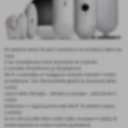
Kit allarme senza fili per il controllo e la sicurezza della tua
casa
Il tuo smartphone come strumento di controllo
Il concetto Smarthome @ Smartphone
We.R vi permette un maggiore controllo tramite il vostro
smartphone. Con We.R potrete gestire la sicurezza della
vostra
casa e della famiglia - sempre e ovunque - utilizzando il
vostro
telefonino o l´applicazione web We.R. Si ottiene il pieno
controllo
di ciò che accade nella vostra sede, ovunque vi capita di
essere durante la vostra routine quotidiana.