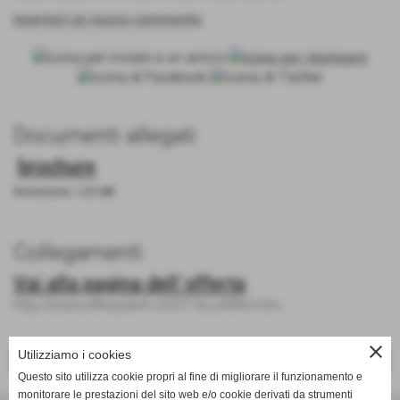
inserisci un nuovo commento
Documenti allegati
brochure
Dimensione: 1,03 MB
Collegamenti
Vai alla pagina dell´offerta
http://www.effesystem.it/KIT-ALLARMI.htm
close
Utilizziamo i cookies
<< PRECEDENTE
SUCCESSIVO >>
Questo sito utilizza cookie propri al fine di migliorare il funzionamento e
monitorare le prestazioni del sito web e/o cookie derivati da strumenti