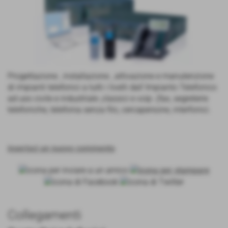
Progettazione , installazione , attivazione e manutenzione
di impianti telefonici a tutti i livelli dall´Impianto Telefonico
ad uso civile e industriale ,classici e voip .(fax, segreterie
telefoniche, telefonia senza filo, cercapersone, interfonici.
inserisci un nuovo commento
Collegamenti