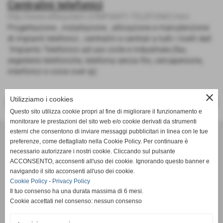
Centralini telefonici
http://www.effesystem.it/IMPIANTI-TELEFONICI.htm
Progettazione , installazione , attivazione e manutenzione
di impianti telefonici , centralini e centrali a tutti i livelli dall
´Impianto Telefonico ad uso civile e industriale.(fax,
segreterie telefoniche, telefonia senza filo, cercapersone,
interfonici e voice over ip)
close
Utilizziamo i cookies
<< PRECEDENTE
SUCCESSIVO >>
Questo sito utilizza cookie propri al fine di migliorare il funzionamento e
monitorare le prestazioni del sito web e/o cookie derivati da strumenti
Effesystem di Fabio Favati
esterni che consentono di inviare messaggi pubblicitari in linea con le tue
preferenze, come dettagliato nella Cookie Policy. Per continuare è
necessario autorizzare i nostri cookie. Cliccando sul pulsante
Sede legale -Piazza Carducci 18 55045 Pietrasanta (LU)
ACCONSENTO, acconsenti all'uso dei cookie. Ignorando questo banner e
navigando il sito acconsenti all'uso dei cookie.
Sede - Via Ottorino Ciabattini Viareggio
Cookie Policy
-
Privacy Policy
(LU)
Il tuo consenso ha una durata massima di 6 mesi.
Cookie accettati nel consenso: nessun consenso
Sede - Via della Piazza Bianca 15 56025 Pontedera (PI)