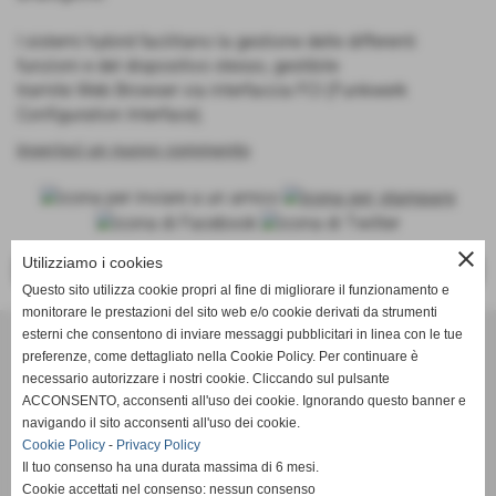
I sistemi hybird facilitano la gestione delle differenti
funzioni e del dispositivo stesso, gestibile
tramite Web Browser via interfaccia FCI (Funkwerk
Configuration Interface).
inserisci un nuovo commento
close
Utilizziamo i cookies
<< PRECEDENTE
SUCCESSIVO >>
Questo sito utilizza cookie propri al fine di migliorare il funzionamento e
monitorare le prestazioni del sito web e/o cookie derivati da strumenti
Effesystem di Fabio Favati
esterni che consentono di inviare messaggi pubblicitari in linea con le tue
preferenze, come dettagliato nella Cookie Policy. Per continuare è
necessario autorizzare i nostri cookie. Cliccando sul pulsante
Sede legale -Piazza Carducci 18 55045 Pietrasanta (LU)
ACCONSENTO, acconsenti all'uso dei cookie. Ignorando questo banner e
navigando il sito acconsenti all'uso dei cookie.
Sede - Via Ottorino Ciabattini Viareggio
Cookie Policy
-
Privacy Policy
(LU)
Il tuo consenso ha una durata massima di 6 mesi.
Cookie accettati nel consenso: nessun consenso