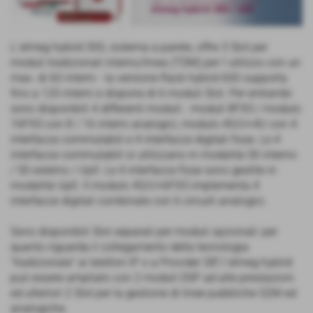
L´elmeg hybird 300, sistema a parete, offre 3 Slot per
moduli tradizionali interno/linea (TDM) per l´utilizzo con un
max. di 60 interni - la versione Rack hybird 600 supporta
fino a 120 interni e dispone di 6 moduli Slot. Per entrambi
sono disponibili 4 differenti moduli: : moduli 8FXS / modulo
16FXS con 8 / 16 interni analogici, modulo 4S/U+4U con 4
interfacce commutabili e 4 interfacce digitali fisse. Le 4
interfacce commutabili si utilizzano in modalità S0 interno
/ S0 esterno / Up0. Le 4 interfacce fisse sono gestite in
modalità Up0. Il modulo 4S/U+6FXS implementa 4
interfacce digitali combinate con 6 circuiti analogici.
Sono disponibili Slot separati per moduli opzionali: per
quanto riguarda il collegamento della tecnologia
"tradizionale" ai telefoni IP o a Provider SIP, l´elmeg hybird
può essere ampliato con 2 moduli DSP ad alte prestazioni
ed ulteriori 2 Slot per la gestione di linee pubbliche S2M ed
analogiche.