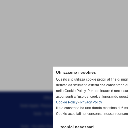
Utilizziamo i cookies
Questo sito utilizza cookie propri al fine di mi
derivati da strumenti esterni che consentono di
nella Cookie Policy. Per continuare è necessa
acconsenti all'uso dei cookie. Ignorando quest
Effesystem di Fabio Favati
Cookie Policy
-
Privacy Policy
Sede legale -Piazza Carducci 18 55045 Pietrasanta (LU)
Il tuo consenso ha una durata massima di 6 me
Sede - Via Ottorino Ciabattini Viareggio
Cookie accettati nel consenso: nessun conse
(LU)
Sede - Via della Piazza Bianca 15 56025 Pontedera (PI)
tecnici necessari