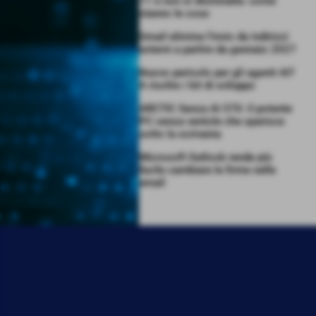
11 e non si disinstalla: come
stanno le cose
Gmail elimina l’invio da indirizzi
esterni a partire da gennaio 2027
Nuovo pericolo per gli agenti AI?
A rischio i kit di sviluppo
ARCTIC Senza AI 370: il potente
PC senza ventole che sparisce
sotto la scrivania
Microsoft Outlook rende più
facile cambiare le firme nelle
email