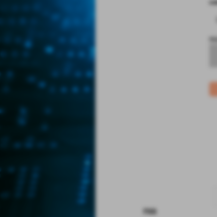
co
no
rss