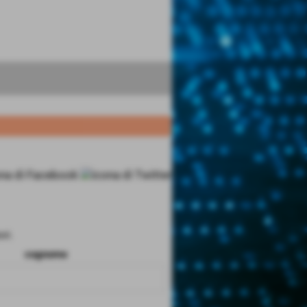
ri.
cognome