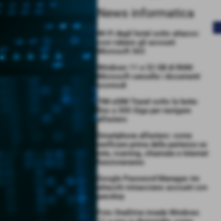
News informatica
<
Wi-Fi degli hotel sotto attacco:
così rubano gli account
Microsoft 365
Windows 11 e 32 GB di RAM:
Microsoft cancella i documenti
scomodi
TIM eSIM Travel sotto la lente:
fino a 300 Giga per navigare
all’estero
Smartphone all’estero: come
verificare prima della partenza se
rete, roaming, chiamate e Internet
funzioneranno
Google Password Manager, tre
attacchi minacciano account con
passkey
Foto OneDrive invade Windows