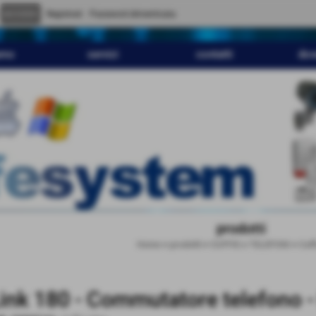
" content="
">
Registrati
Password dimenticata
amo
servizi
contatti
dov
prodotti
Home
>
prodotti
>
CUFFIE e TELEFONI
>
Cuff
ink 180 - Commutatore telefono -