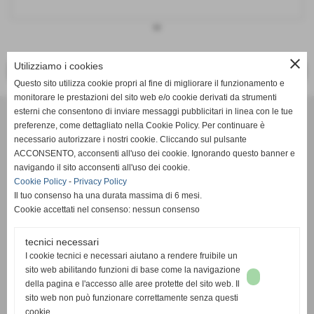
keyboard_arrow_down
close
Utilizziamo i cookies
<< PRECEDENTE
SUCCESSIVO >>
Questo sito utilizza cookie propri al fine di migliorare il funzionamento e
monitorare le prestazioni del sito web e/o cookie derivati da strumenti
Effesystem di Fabio Favati
esterni che consentono di inviare messaggi pubblicitari in linea con le tue
preferenze, come dettagliato nella Cookie Policy. Per continuare è
necessario autorizzare i nostri cookie. Cliccando sul pulsante
Sede legale -Piazza Carducci 18 55045 Pietrasanta (LU)
ACCONSENTO, acconsenti all'uso dei cookie. Ignorando questo banner e
navigando il sito acconsenti all'uso dei cookie.
Sede - Via Ottorino Ciabattini Viareggio
Cookie Policy
-
Privacy Policy
(LU)
Il tuo consenso ha una durata massima di 6 mesi.
Cookie accettati nel consenso: nessun consenso
Sede - Via della Piazza Bianca 15 56025 Pontedera (PI)
tecnici necessari
Tel. 05841530394
I cookie tecnici e necessari aiutano a rendere fruibile un
Cell. 3498103952
sito web abilitando funzioni di base come la navigazione
effesystem@gmail.com
info@effesystem.it
della pagina e l'accesso alle aree protette del sito web. Il
Effesystem , impianti telefonici ,vendita e assistenza computer ,informatica ,
sito web non può funzionare correttamente senza questi
impianti allarme , impianti videosorveglianza ,domotica , siti internet ,
cookie.