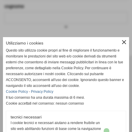
cognome
keyboard_arrow_down
close
Utilizziamo i cookies
SUCCESSIVO >>
Questo sito utilizza cookie propri al fine di migliorare il funzionamento e
monitorare le prestazioni del sito web e/o cookie derivati da strumenti
Effesystem di Fabio Favati
esterni che consentono di inviare messaggi pubblicitari in linea con le tue
preferenze, come dettagliato nella Cookie Policy. Per continuare è
necessario autorizzare i nostri cookie. Cliccando sul pulsante
Sede legale -Piazza Carducci 18 55045 Pietrasanta (LU)
ACCONSENTO, acconsenti all'uso dei cookie. Ignorando questo banner e
navigando il sito acconsenti all'uso dei cookie.
Sede - Via Ottorino Ciabattini Viareggio
Cookie Policy
-
Privacy Policy
(LU)
Il tuo consenso ha una durata massima di 6 mesi.
Cookie accettati nel consenso: nessun consenso
Sede - Via della Piazza Bianca 15 56025 Pontedera (PI)
tecnici necessari
Tel. 05841530394
I cookie tecnici e necessari aiutano a rendere fruibile un
Cell. 3498103952
sito web abilitando funzioni di base come la navigazione