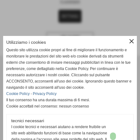
0 commenti
DETTAGLI
altri risultati
close
Utilizziamo i cookies
Questo sito utilizza cookie propri al fine di migliorare il funzionamento e
monitorare le prestazioni del sito web e/o cookie derivati da strumenti
Effesystem di Fabio Favati
esterni che consentono di inviare messaggi pubblicitari in linea con le tue
preferenze, come dettagliato nella Cookie Policy. Per continuare è
necessario autorizzare i nostri cookie. Cliccando sul pulsante
Sede legale -Piazza Carducci 18 55045 Pietrasanta (LU)
ACCONSENTO, acconsenti all'uso dei cookie. Ignorando questo banner e
navigando il sito acconsenti all'uso dei cookie.
Sede - Via Ottorino Ciabattini Viareggio
Cookie Policy
-
Privacy Policy
(LU)
Il tuo consenso ha una durata massima di 6 mesi.
Cookie accettati nel consenso: nessun consenso
Sede - Via della Piazza Bianca 15 56025 Pontedera (PI)
tecnici necessari
Tel. 05841530394
I cookie tecnici e necessari aiutano a rendere fruibile un
Cell. 3498103952
sito web abilitando funzioni di base come la navigazione
effesystem@gmail.com
info@effesystem.it
della pagina e l'accesso alle aree protette del sito web. Il