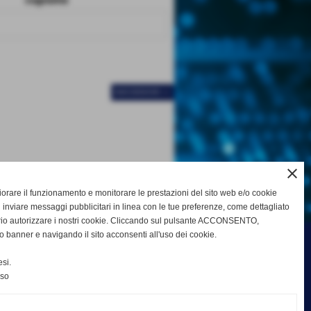
SUCCESSIVO >>
close
gliorare il funzionamento e monitorare le prestazioni del sito web e/o cookie
 inviare messaggi pubblicitari in linea con le tue preferenze, come dettagliato
rio autorizzare i nostri cookie. Cliccando sul pulsante ACCONSENTO,
o banner e navigando il sito acconsenti all'uso dei cookie.
si.
nso