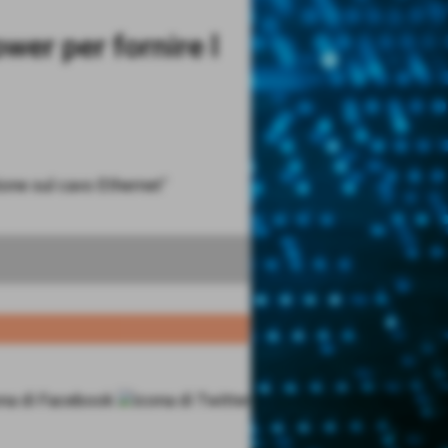
wer per fornire l
ione sul cavo Ethernet"