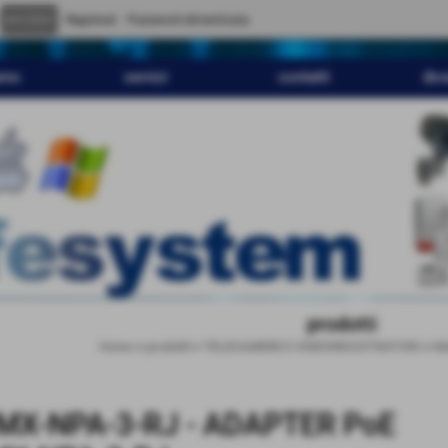
" content="
">
Registrati
Password dimenticata
amo
servizi
contatti
dov
prodotti
Home
>
prodotti
>
TELECAMERE E VIDEOREGISTRATORI
>
Mo
MX-NPA-3-RJ - ADAPTER PoE