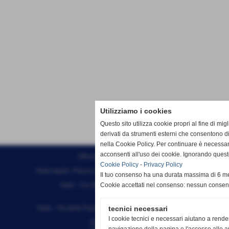
Utilizziamo i cookies
Questo sito utilizza cookie propri al fine di mi
derivati da strumenti esterni che consentono di
nella Cookie Policy. Per continuare è necessa
acconsenti all'uso dei cookie. Ignorando quest
Effesystem di Fabio Favati
Cookie Policy
-
Privacy Policy
Sede legale -Piazza Carducci 18 55045 Pietrasanta (LU)
Il tuo consenso ha una durata massima di 6 me
Sede - Via Ottorino Ciabattini Viareggio
Cookie accettati nel consenso: nessun conse
(LU)
Sede - Via della Piazza Bianca 15 56025 Pontedera (PI)
tecnici necessari
I cookie tecnici e necessari aiutano a rende
Tel. 05841530394