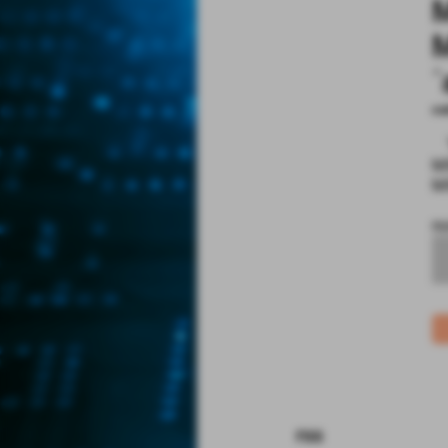
M
´
co
M
MX
no
rss