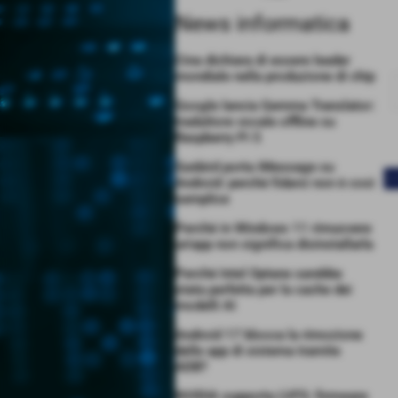
News informatica
Cina dichiara di essere leader
mondiale nella produzione di chip
Google lancia Gemma Translator:
traduttore vocale offline su
Raspberry Pi 5
Sunbird porta iMessage su
<
Android: perché fidarsi non è così
semplice
Perché in Windows 11 rimuovere
un’app non significa disinstallarla
Perché Intel Optane sarebbe
stata perfetta per la cache dei
modelli AI
Android 17 blocca la rimozione
delle app di sistema tramite
ADB?
NVIDIA supporta LVFS: firmware