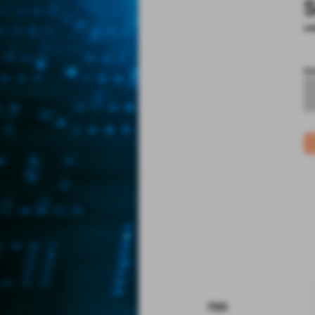
S
co
no
rss