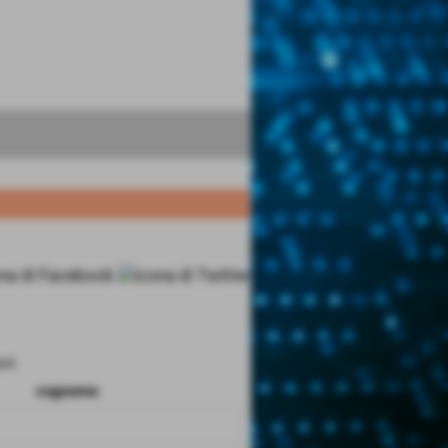
ri.
cognome