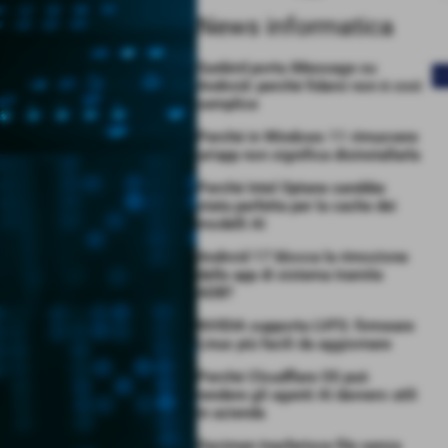
News informatica
Sunbird porta iMessage su
<
Android: perché fidarsi non è così
semplice
Perché in Windows 11 rimuovere
un’app non significa disinstallarla
Perché Intel Optane sarebbe
stata perfetta per la cache dei
modelli AI
Android 17 blocca la rimozione
delle app di sistema tramite
ADB?
NVIDIA supporta LVFS: firmware
Linux più facili da aggiornare
Perché Cloudflare OS può
rendere gli agenti AI davvero utili
in azienda
Decimen trasferisce file senza