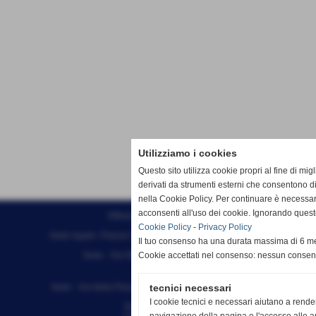
Utilizziamo i cookies
Questo sito utilizza cookie propri al fine di mi
derivati da strumenti esterni che consentono di
nella Cookie Policy. Per continuare è necessa
acconsenti all'uso dei cookie. Ignorando quest
Effesystem di Fabio Favati
Cookie Policy
-
Privacy Policy
Sede legale -Piazza Carducci 18 55045 Pietrasanta (LU)
Il tuo consenso ha una durata massima di 6 me
Sede - Via Ottorino Ciabattini Viareggio
Cookie accettati nel consenso: nessun conse
(LU)
Sede - Via della Piazza Bianca 15 56025 Pontedera (PI)
tecnici necessari
I cookie tecnici e necessari aiutano a rende
Tel. 05841530394