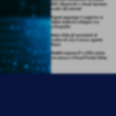
WiFi, Bluetooth o cloud: bastano
codici QR animati
Signal aggiunge il supporto ai
tablet Android collegati con
crittografia
Meta sfida gli assistenti di
codice AI con il nuovo agente
Muse
WebKit espone IP e DNS anche
con proxy e iCloud Private Relay