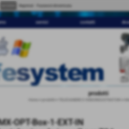
" content="
">
Registrati
Password dimenticata
amo
servizi
contatti
dov
prodotti
Home
>
prodotti
>
TELECAMERE E VIDEOREGISTRATORI
>
Mo
MX-OPT-Box-1-EXT-IN