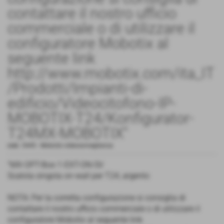
contattare il nostro ufficio
commerciale o di utilizzare il
configuratore Mobotix al
seguente link
http://www.mobotix.com/ita_IT
/Prodotti/Impianti-di-
edificio/Videocitofono-IP-
MOBOTIX-T24/Konfigurator-
T24MX-MOBOTIX"
cod.:
5445
-
Mobotix videosorveglianza
"MX-OPT-Box-1-EXT-ON-SV
Scatola singola on-wall per T24, argento
NOTA: Per la corretta configurazione si consiglia di
contattare il nostro ufficio commerciale o di utilizzare il
configuratore Mobotix al seguente link