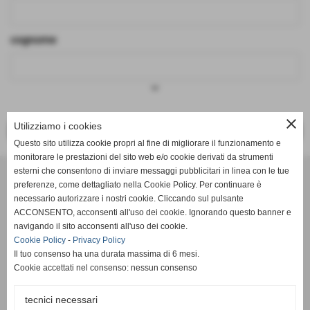
cognome
keyboard_arrow_down
close
Utilizziamo i cookies
<< PRECEDENTE
SUCCESSIVO >>
Questo sito utilizza cookie propri al fine di migliorare il funzionamento e
monitorare le prestazioni del sito web e/o cookie derivati da strumenti
Effesystem di Fabio Favati
esterni che consentono di inviare messaggi pubblicitari in linea con le tue
preferenze, come dettagliato nella Cookie Policy. Per continuare è
necessario autorizzare i nostri cookie. Cliccando sul pulsante
Sede legale -Piazza Carducci 18 55045 Pietrasanta (LU)
ACCONSENTO, acconsenti all'uso dei cookie. Ignorando questo banner e
navigando il sito acconsenti all'uso dei cookie.
Sede - Via Ottorino Ciabattini Viareggio
Cookie Policy
-
Privacy Policy
(LU)
Il tuo consenso ha una durata massima di 6 mesi.
Cookie accettati nel consenso: nessun consenso
Sede - Via della Piazza Bianca 15 56025 Pontedera (PI)
tecnici necessari
Tel. 05841530394