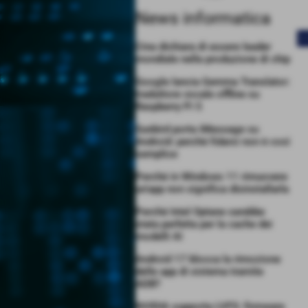
News informatica
<
Cina dichiara di essere leader
mondiale nella produzione di chip
Google lancia Gemma Translator:
traduttore vocale offline su
Raspberry Pi 5
Sunbird porta iMessage su
Android: perché fidarsi non è così
semplice
Perché in Windows 11 rimuovere
un’app non significa disinstallarla
Perché Intel Optane sarebbe
stata perfetta per la cache dei
modelli AI
Android 17 blocca la rimozione
delle app di sistema tramite
ADB?
NVIDIA supporta LVFS: firmware