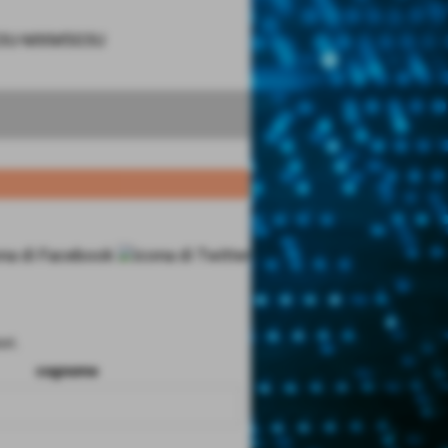
453U-MXM503U
ri.
cognome