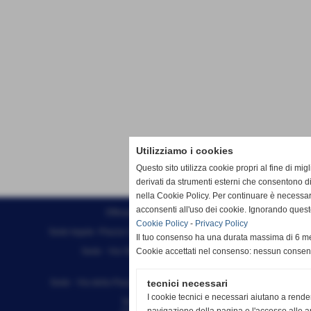
Utilizziamo i cookies
Questo sito utilizza cookie propri al fine di mi
derivati da strumenti esterni che consentono di
nella Cookie Policy. Per continuare è necessa
acconsenti all'uso dei cookie. Ignorando quest
Effesystem di Fabio Favati
Cookie Policy
-
Privacy Policy
Sede legale -Piazza Carducci 18 55045 Pietrasanta (LU)
Il tuo consenso ha una durata massima di 6 me
Sede - Via Ottorino Ciabattini Viareggio
Cookie accettati nel consenso: nessun conse
(LU)
Sede - Via della Piazza Bianca 15 56025 Pontedera (PI)
tecnici necessari
I cookie tecnici e necessari aiutano a rende
Tel. 05841530394