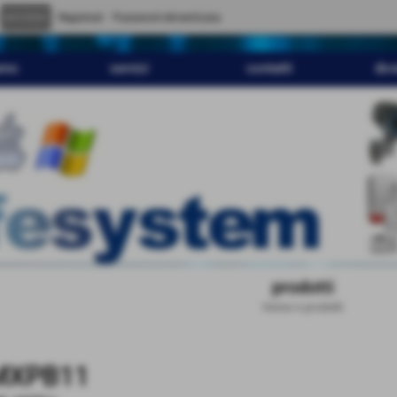
" content="
">
Registrati
Password dimenticata
amo
servizi
contatti
dov
prodotti
Home
>
prodotti
MXPB11