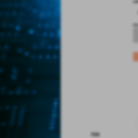
co
no
rss