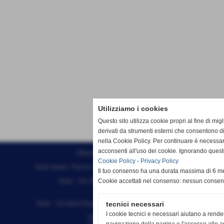
Utilizziamo i cookies
Questo sito utilizza cookie propri al fine di mi
derivati da strumenti esterni che consentono di
nella Cookie Policy. Per continuare è necessa
acconsenti all'uso dei cookie. Ignorando quest
Effesystem di Fabio Favati
Cookie Policy
-
Privacy Policy
Sede legale -Piazza Carducci 18 55045 Pietrasanta (LU)
Il tuo consenso ha una durata massima di 6 me
Sede - Via Ottorino Ciabattini Viareggio
Cookie accettati nel consenso: nessun conse
(LU)
Sede - Via della Piazza Bianca 15 56025 Pontedera (PI)
tecnici necessari
I cookie tecnici e necessari aiutano a rende
Tel. 05841530394