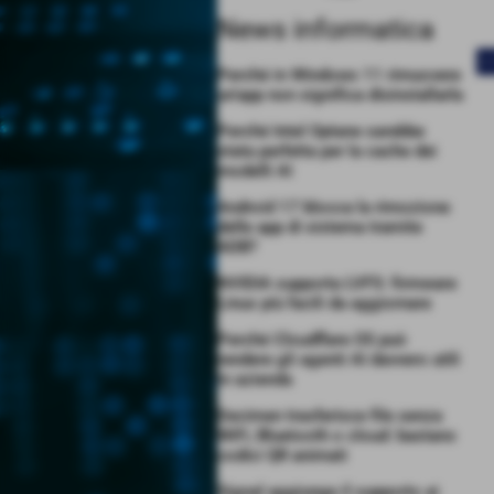
News informatica
<
Perché in Windows 11 rimuovere
un’app non significa disinstallarla
Perché Intel Optane sarebbe
stata perfetta per la cache dei
modelli AI
Android 17 blocca la rimozione
delle app di sistema tramite
ADB?
NVIDIA supporta LVFS: firmware
Linux più facili da aggiornare
Perché Cloudflare OS può
rendere gli agenti AI davvero utili
in azienda
Decimen trasferisce file senza
WiFi, Bluetooth o cloud: bastano
codici QR animati
Signal aggiunge il supporto ai