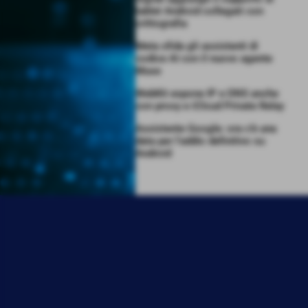
tablet Android collegati con
crittografia
Meta sfida gli assistenti di
codice AI con il nuovo agente
Muse
WebKit espone IP e DNS anche
con proxy e iCloud Private Relay
Assistente Google: ora c’è una
data per l’addio definitivo su
Android