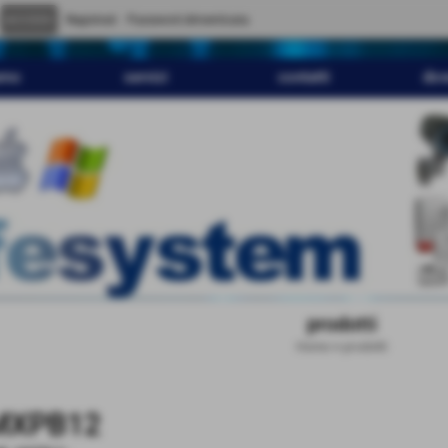
" content="
">
Registrati
Password dimenticata
amo
servizi
contatti
dov
prodotti
Home
>
prodotti
MXPB12