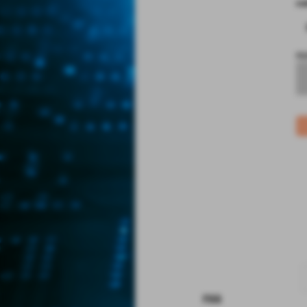
co
no
rss