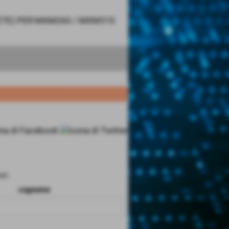
RETE) PER MXM260 / MXM310
ri.
cognome