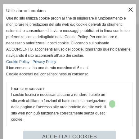
close
Utilizziamo i cookies
<< PRECEDENTE
SUCCESSIVO >>
Questo sito utilizza cookie propri al fine di migliorare il funzionamento e
monitorare le prestazioni del sito web e/o cookie derivati da strumenti
Effesystem di Fabio Favati
esterni che consentono di inviare messaggi pubblicitari in linea con le tue
preferenze, come dettagliato nella Cookie Policy. Per continuare è
necessario autorizzare i nostri cookie. Cliccando sul pulsante
Sede legale -Piazza Carducci 18 55045 Pietrasanta (LU)
ACCONSENTO, acconsenti all'uso dei cookie. Ignorando questo banner e
navigando il sito acconsenti all'uso dei cookie.
Sede - Via Ottorino Ciabattini Viareggio
Cookie Policy
-
Privacy Policy
(LU)
Il tuo consenso ha una durata massima di 6 mesi.
Cookie accettati nel consenso: nessun consenso
Sede - Via della Piazza Bianca 15 56025 Pontedera (PI)
tecnici necessari
Tel. 05841530394
I cookie tecnici e necessari aiutano a rendere fruibile un
Cell. 3498103952
sito web abilitando funzioni di base come la navigazione
effesystem@gmail.com
info@effesystem.it
della pagina e l'accesso alle aree protette del sito web. Il
Effesystem , impianti telefonici ,vendita e assistenza computer ,informatica ,
sito web non può funzionare correttamente senza questi
impianti allarme , impianti videosorveglianza ,domotica , siti internet ,
cookie.
telecamere ip . Versilia ,Viareggio , Forte dei Marmi , Lido di Camaiore ,
pontedera , pisa , Lucca ,Empoli , Livorno.
ACCETTA I COOKIES