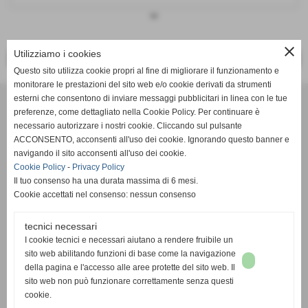
keyboard_arrow_down
close
Utilizziamo i cookies
<< PRECEDENTE
SUCCESSIVO >>
Questo sito utilizza cookie propri al fine di migliorare il funzionamento e
monitorare le prestazioni del sito web e/o cookie derivati da strumenti
Effesystem di Fabio Favati
esterni che consentono di inviare messaggi pubblicitari in linea con le tue
preferenze, come dettagliato nella Cookie Policy. Per continuare è
necessario autorizzare i nostri cookie. Cliccando sul pulsante
Sede legale -Piazza Carducci 18 55045 Pietrasanta (LU)
ACCONSENTO, acconsenti all'uso dei cookie. Ignorando questo banner e
navigando il sito acconsenti all'uso dei cookie.
Sede - Via Ottorino Ciabattini Viareggio
Cookie Policy
-
Privacy Policy
(LU)
Il tuo consenso ha una durata massima di 6 mesi.
Cookie accettati nel consenso: nessun consenso
Sede - Via della Piazza Bianca 15 56025 Pontedera (PI)
tecnici necessari
Tel. 05841530394
I cookie tecnici e necessari aiutano a rendere fruibile un
Cell. 3498103952
sito web abilitando funzioni di base come la navigazione
effesystem@gmail.com
info@effesystem.it
della pagina e l'accesso alle aree protette del sito web. Il
Effesystem , impianti telefonici ,vendita e assistenza computer ,informatica ,
sito web non può funzionare correttamente senza questi
impianti allarme , impianti videosorveglianza ,domotica , siti internet ,
cookie.